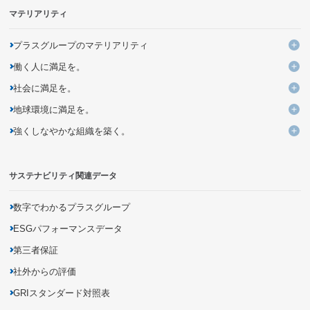
マテリアリティ
プラスグループのマテリアリティ
プ
働く人に満足を。
KPIと進捗
働
社会に満足を。
よりよい働き方・いごこちのよい環境づくりの追求・提案
社
地球環境に満足を。
ユニークなデザイン・発想による価値ある商品とサービスの創出
多様性を活かす組織への変革
地
強くしなやかな組織を築く。
企業活動を通じた気候変動問題への取り組み
バリューチェーンの変革による新しいビジネスモデルの創造
未来につながる人材の育成
強
持続可能な調達の追求
資源の循環利用を促進するモノ・サービス・仕組みの開発
DXを活用した新しい個客体験の提供
サステナビリティ関連データ
災害に強いインフラの構築
有害化学物質の把握・削減
商品の品質向上・安全性確保
生物多様性の保全
商品に関する情報開示
数字でわかるプラスグループ
地域社会とのパートナーシップの促進
ESGパフォーマンスデータ
第三者保証
社外からの評価
GRIスタンダード対照表