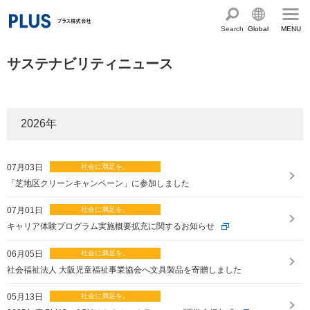
Search
Global
MENU
English
製品・サービス情報
サステナビリティニュース
Chinese
サステナビリティ
企業情報
プラスグループのサステナビリティ
2026
年
サステナビリティ方針と体制
会社概要
ショールーム・ショップ
07月03日
トップメッセージ
PLUSのココロ
カタログ・サポート
「芝地区クリーンキャンペーン」に参加しました
社会最適のあゆみ
グループ構成図
07月01日
カタログ TOP
お問い合わせ
コーポレート・ガバナンス
国内外拠点一覧
キャリア体験プログラム実施概要拡充に関するお知らせ
オフィス家具サイト
サポートページ
アクセス
人権の尊重
沿革・年代別トピックス
06月05日
文具・事務用品サイト
サポートページ
社会福祉法人 大阪児童福祉事業協会へ文具製品を寄贈しました
主な規程・方針、認証取得状況
電子公告・決算公告
ミーティングツールサイト
サポートページ
05月13日
採用
オフィス空間・家具
企業TOP
私たちのアクション