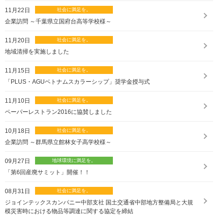
11月22日
企業訪問 ～千葉県立国府台高等学校様～
11月20日
地域清掃を実施しました
11月15日
「PLUS・AGUベトナムスカラーシップ」奨学金授与式
11月10日
ペーパーレストラン2016に協賛しました
10月18日
企業訪問 ～群馬県立館林女子高学校様～
09月27日
「第6回産廃サミット」開催！！
08月31日
ジョインテックスカンパニー中部支社 国土交通省中部地方整備局と大規
模災害時における物品等調達に関する協定を締結