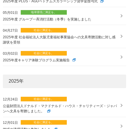
2025年度 PLUS・AGUベトナムスカラーシップ奨学金授与式
ニュースリリース
ミーティングツール
文具・事務用品
「文具の環境配慮」への挑戦
05月01日
流通
「新たな働く環境づくり」への挑戦
2025年度 グループ一斉消灯活動（冬季）を実施しました
「地域に根ざした学校づくり」への挑戦
04月27日
閉じる
閉じる
閉じる
閉じる
2025年度 社会福祉法人大阪児童福祉事業協会への文具寄贈活動に対し感
これが私の社会最適
謝状を受領
03月02日
マテリアリティ
2025年度キャリア体験プログラム実施報告
プラスグループのマテリアリティ
働く人に満足を。
2025
年
社会に満足を。
12月24日
地球環境に満足を。
公益財団法人ドナルド・マクドナルド・ハウス・チャリティーズ・ジャパ
ンへ文具を寄贈しました。
強くしなやかな組織を築く。
12月01日