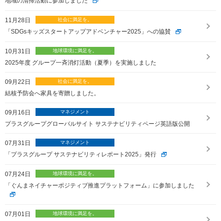
地域の清掃活動に参加しました
サステナビリティ関連データ
数字でわかるプラスグループ
11月28日
「SDGsキッズスタートアップアドベンチャー2025」への協賛
ESGパフォーマンスデータ
10月31日
第三者保証
2025年度 グループ一斉消灯活動（夏季）を実施しました
社外からの評価
09月22日
結核予防会へ家具を寄贈しました。
GRIスタンダード対照表
09月16日
編集方針・レポート・ニュース
プラスグループグローバルサイト サステナビリティページ英語版公開
編集方針
07月31日
サステナビリティレポートアーカイブ
「プラスグループ サステナビリティレポート2025」発行
サステナビリティニュース
07月24日
「ぐんまネイチャーポジティブ推進プラットフォーム」に参加しました
ニュースリリース
07月01日