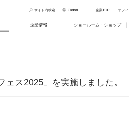
サイト内検索
Global
企業TOP
オフィ
English
企業情報
ショールーム・ショップ
Chinese
のサステナビリティ
マテリアリティ
PLUSのココロ
サイト
サポートページ
図
国内外拠点一覧
ティ方針と体制
プラスグループのマテリアリティ
品サイト
サポートページ
トピックス
電子公告・決算公告
ージ
働く人に満足を。
ツールサイト
サポートページ
ェス2025」を実施しました。
ニュースリリース
ゆみ
社会に満足を。
・ガバナンス
地球環境に満足を。
強くしなやかな組織を築く。
針、認証取得状況
ョン