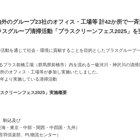
配慮」への挑戦
環境づくり」への挑戦
内外のグループ23社のオフィス・工場等 計42か所で一斉
ラスグループ清掃活動「プラスクリーンフェス2025」を
した学校づくり」への挑戦
会最適
の清掃活動を通じて社会・環境に貢献することを目的としたプラスグループ
るプラス前橋工場（群馬県前橋市）内を流れる一級河川・神沢川の清掃
か所のオフィス・工場等が参加し実施いたしました。
3年より実施している清掃活動
スクリーンフェス2025」実施概要
駒込及び
東京・中部・関西・中四国・九州）
倶楽部、PL物流センター）