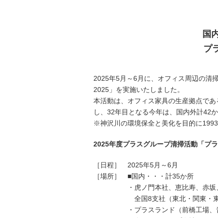
「文具の環境
「新たな働く
国
プ
「地域に根ざ
これが私の社
2025年5月～6月に、オフィス周辺
2025」を実施いたしました。
本活動は、オフィス家具の生産拠点であ
し、32年目となる今年は、国内外計42
※神沢川の環境保全と美化を目的に199
2025年度プラスグループ清掃活動「プラ
［日程］ 2025年5月～6月
［場所］ ■国内・・・計35か所
・虎ノ門本社、恵比寿、赤坂、
全国8支社（東北・関東・東海・
・プラスランド（前橋工場、音羽