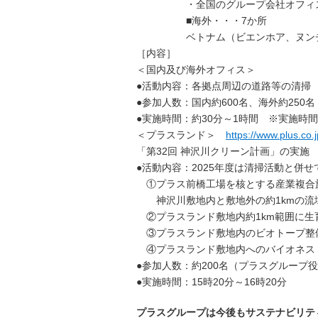
・全国のグループ会社オフィ
■海外・・・7か所
ベトナム（ビエンホア、ヌンチャク
［内容］
＜国内及び海外オフィス＞
●活動内容：各拠点周辺の道路等の清掃
●参加人数：国内約600名、海外約250名
●実施時間：約30分～1時間 ※実施時
＜プラスランド＞
https://www.plus.co.j
「第32回 神沢川クリーン計画」の実施
●活動内容：2025年度は清掃活動と併
①プラス前橋工場を核とする産業複合施
神沢川敷地内と敷地外の約1kmの流
②プラスランド敷地内約1km範囲に生
③プラスランド敷地内のビオトープ整
④プラスランド敷地内へのバイオネス
●参加人数：約200名（プラスグループ
●実施時間：15時20分～16時20分
プラスグループは今後もサステナビリテ