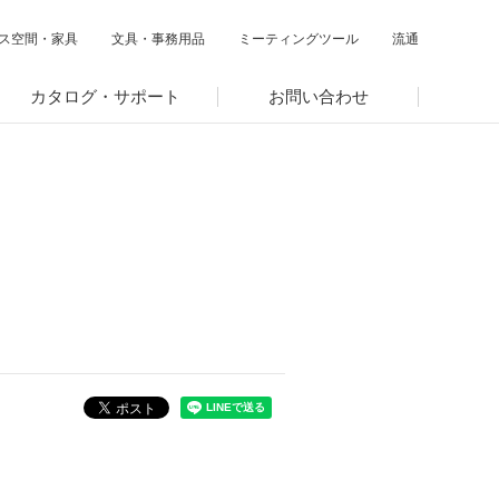
ス空間・家具
文具・事務用品
ミーティングツール
流通
カタログ・サポート
お問い合わせ
閉じる
閉じる
閉じる
サステナビリティ関連データ
数字でわかるプラスグループ
ESGパフォーマンスデータ
第三者保証
社外からの評価
GRIスタンダード対照表
編集方針・レポート・ニュース
編集方針