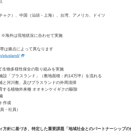
ス
）、中国（汕頭・上海）、台湾、アメリカ、ドイツ
 ※海外は現地状況に合わせて実施
間帯は拠点によって異なります
p/plusland/
せて生物多様性保全の取り組みを実施
設「プラスランド」（敷地面積：約14万坪）を流れる
域と河川敷、及びプラスランドの外周清掃
育する植物外来種 オオキンケイギクの駆除
備
ト作成
役員・社員）
ィ方針に基づき、特定した重要課題「地域社会とのパートナーシップの