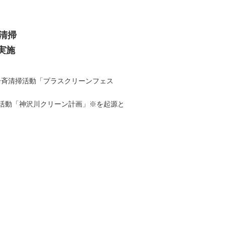
サステナビリティレポートアーカイブ
サステナビリティニュース
清掃
実施
ニュースリリース
一斉清掃活動「プラスクリーンフェス
活動「神沢川クリーン計画」※を起源と