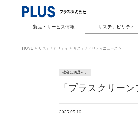
製品・サービス情報
サステナビリティ
HOME
>
サステナビリティ
>
サステナビリティニュース
>
サポート
サステナビリティ TOP
企業情報 TOP
カタログ TOP
プラスグループ
会社概要
オフィス家具
グループ構成
サステナビリ
文具・事務用
社会に満足を。
沿革・年代別
トップメッセ
ミーティング
「プラスクリーンフ
採用
社会最適のあ
コーポレート
人権の尊重
2025.05.16
主な規程・方
私たちのアクシ