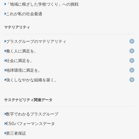
「地域に根ざした学校づくり」への挑戦
これが私の社会最適
マテリアリティ
プラスグループのマテリアリティ
プ
働く人に満足を。
KPIと進捗
働
社会に満足を。
よりよい働き方・いごこちのよい環境づくりの追求・提案
社
地球環境に満足を。
ユニークなデザイン・発想による価値ある商品とサービスの創出
多様性を活かす組織への変革
地
強くしなやかな組織を築く。
企業活動を通じた気候変動問題への取り組み
バリューチェーンの変革による新しいビジネスモデルの創造
未来につながる人材の育成
強
持続可能な調達の追求
資源の循環利用を促進するモノ・サービス・仕組みの開発
DXを活用した新しい個客体験の提供
サステナビリティ関連データ
災害に強いインフラの構築
有害化学物質の把握・削減
商品の品質向上・安全性確保
生物多様性の保全
商品に関する情報開示
数字でわかるプラスグループ
地域社会とのパートナーシップの促進
ESGパフォーマンスデータ
第三者保証