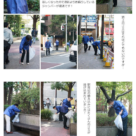
ニュースリリース
ミーティングツール
文具・事務用品
「文具の環境配慮」への挑戦
流通
「新たな働く環境づくり」への挑戦
「地域に根ざした学校づくり」への挑戦
閉じる
閉じる
閉じる
閉じる
これが私の社会最適
マテリアリティ
プラスグループのマテリアリティ
働く人に満足を。
社会に満足を。
地球環境に満足を。
強くしなやかな組織を築く。