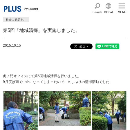
Search
Global
MENU
社会に満足を。
English
製品・サービス情報
第5回「地域清掃」を実施しました。
Chinese
サステナビリティ
2015.10.15
企業情報
プラスグループのサステナビリティ
サステナビリティ方針と体制
会社概要
ショールーム・ショップ
トップメッセージ
PLUSのココロ
虎ノ門オフィスにて第5回地域清掃を行いました。
カタログ・サポート
9月度は雨で中止になってしまったので、久しぶりの清掃活動でした。
社会最適のあゆみ
グループ構成図
カタログ TOP
お問い合わせ
コーポレート・ガバナンス
国内外拠点一覧
オフィス家具サイト
サポートページ
アクセス
人権の尊重
沿革・年代別トピックス
文具・事務用品サイト
サポートページ
主な規程・方針、認証取得状況
電子公告・決算公告
ミーティングツールサイト
サポートページ
採用
オフィス空間・家具
企業TOP
私たちのアクション