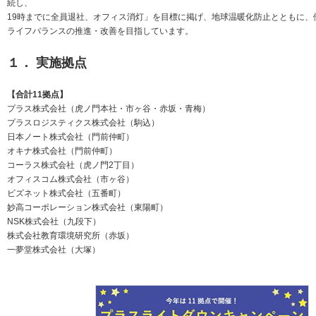
続し、
19時までに全員退社、オフィス消灯」を目標に掲げ、地球温暖化防止とともに、
ニュースリリース
ミーティングツール
文具・事務用品
「文具の環境配慮」への挑戦
ライフバランスの推進・改善を目指しています。
流通
「新たな働く環境づくり」への挑戦
１． 実施拠点
「地域に根ざした学校づくり」への挑戦
閉じる
閉じる
閉じる
閉じる
【合計11拠点】
これが私の社会最適
プラス株式会社（虎ノ門本社・市ヶ谷・赤坂・青梅）
プラスロジスティクス株式会社（駒込）
日本ノート株式会社（門前仲町）
マテリアリティ
オキナ株式会社（門前仲町）
コーラス株式会社（虎ノ門2丁目）
プラスグループのマテリアリティ
オフィスコム株式会社（市ヶ谷）
ビズネット株式会社（五番町）
働く人に満足を。
妙高コーポレーション株式会社（東陽町）
NSK株式会社（九段下）
社会に満足を。
株式会社教育環境研究所（赤坂）
地球環境に満足を。
一夢堂株式会社（大塚）
強くしなやかな組織を築く。