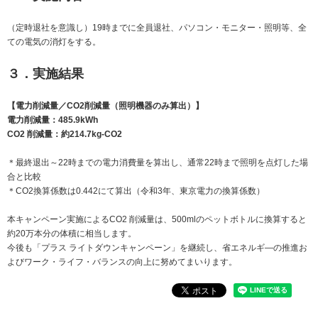
（定時退社を意識し）19時までに全員退社、パソコン・モニター・照明等、全
ての電気の消灯をする。
３．実施結果
【電力削減量／CO2削減量（照明機器のみ算出）】
電力削減量：485.9kWh
CO2 削減量：約214.7kg-CO2
＊最終退出～22時までの電力消費量を算出し、通常22時まで照明を点灯した場
合と比較
＊CO2換算係数は0.442にて算出（令和3年、東京電力の換算係数）
本キャンペーン実施によるCO2 削減量は、500mlのペットボトルに換算すると
約20万本分の体積に相当します。
今後も「プラス ライトダウンキャンペーン」を継続し、省エネルギ―の推進お
よびワーク・ライフ・バランスの向上に努めてまいります。