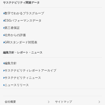
サステナビリティ関連データ
災害に強いインフラの構築
有害化学物質の把握・削減
商品の品質向上・安全性確保
生物多様性の保全
商品に関する情報開示
数字でわかるプラスグループ
地域社会とのパートナーシップの促進
ESGパフォーマンスデータ
第三者保証
社外からの評価
GRIスタンダード対照表
編集方針・レポート・ニュース
編集方針
サステナビリティレポートアーカイブ
サステナビリティニュース
ニュースリリース
会社概要
サイトマップ