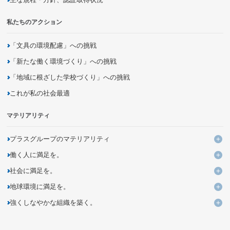
私たちのアクション
「文具の環境配慮」への挑戦
「新たな働く環境づくり」への挑戦
「地域に根ざした学校づくり」への挑戦
これが私の社会最適
マテリアリティ
プラスグループのマテリアリティ
プ
働く人に満足を。
KPIと進捗
働
社会に満足を。
よりよい働き方・いごこちのよい環境づくりの追求・提案
社
地球環境に満足を。
ユニークなデザイン・発想による価値ある商品とサービスの創出
多様性を活かす組織への変革
地
強くしなやかな組織を築く。
企業活動を通じた気候変動問題への取り組み
バリューチェーンの変革による新しいビジネスモデルの創造
未来につながる人材の育成
強
持続可能な調達の追求
資源の循環利用を促進するモノ・サービス・仕組みの開発
DXを活用した新しい個客体験の提供