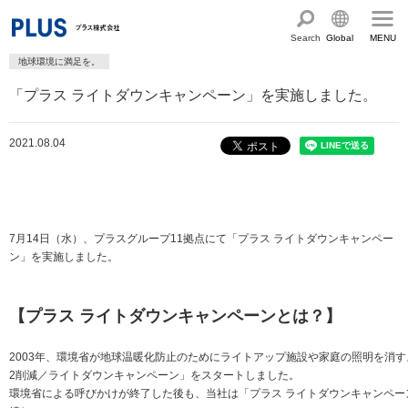
Search
Global
MENU
地球環境に満足を。
English
製品・サービス情報
「プラス ライトダウンキャンペーン」を実施しました。
Chinese
サステナビリティ
2021.08.04
企業情報
プラスグループのサステナビリティ
サステナビリティ方針と体制
会社概要
ショールーム・ショップ
トップメッセージ
PLUSのココロ
7月14日（水）、プラスグループ11拠点にて「プラス ライトダウンキャンペー
カタログ・サポート
ン」を実施しました。
社会最適のあゆみ
グループ構成図
カタログ TOP
お問い合わせ
コーポレート・ガバナンス
国内外拠点一覧
オフィス家具サイト
サポートページ
【プラス ライトダウンキャンペーンとは？】
アクセス
人権の尊重
沿革・年代別トピックス
文具・事務用品サイト
サポートページ
2003年、環境省が地球温暖化防止のためにライトアップ施設や家庭の照明を消す
主な規程・方針、認証取得状況
電子公告・決算公告
2削減／ライトダウンキャンペーン」をスタートしました。
ミーティングツールサイト
サポートページ
環境省による呼びかけが終了した後も、当社は「プラス ライトダウンキャンペー
採用
オフィス空間・家具
企業TOP
私たちのアクション