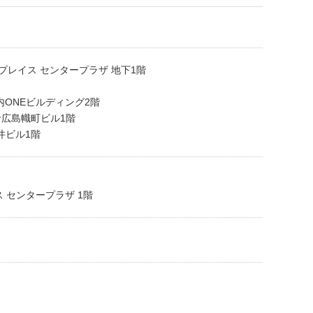
ンプレイス センタープラザ 地下1階
の内ONEビルディング2階
生命広島幟町ビル1階
三井ビル1階
ス センタープラザ 1階