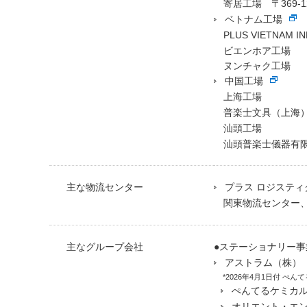
寄居工場 〒369-1
ベトナム工場
PLUS VIETNAM IN
ビエンホア工場
ヌンチャク工場
中国工場
上海工場
普楽士文具（上海
汕頭工場
汕頭普楽士儀器有
主な物流センター
プラス ロジステ
関東物流センター
主なグループ会社
●ステーショナリー事
アストラム（株）
*2026年4月1日付 ぺ
ぺんてるケミカ
オリエント・エ