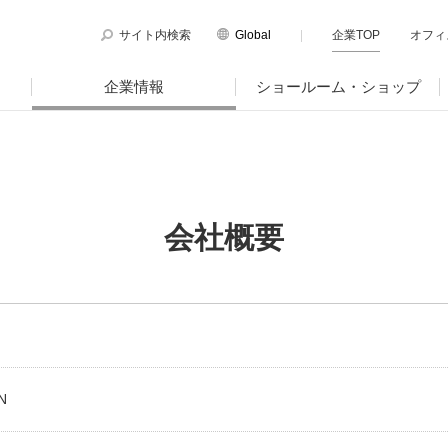
サイト内検索
Global
企業TOP
オフィ
English
企業情報
ショールーム・ショップ
Chinese
のサステナビリティ
マテリアリティ
PLUSのココロ
サイト
サポートページ
図
国内外拠点一覧
ティ方針と体制
プラスグループのマテリアリティ
会社概要
品サイト
サポートページ
トピックス
電子公告・決算公告
ージ
働く人に満足を。
ツールサイト
サポートページ
ニュースリリース
ゆみ
社会に満足を。
・ガバナンス
地球環境に満足を。
強くしなやかな組織を築く。
針、認証取得状況
N
ョン