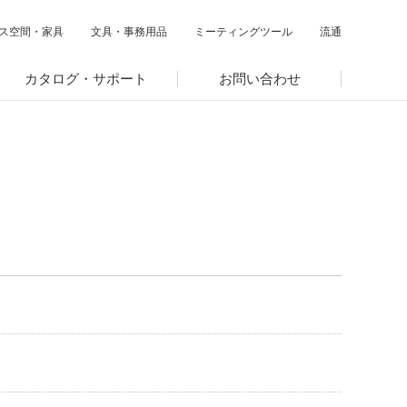
ス空間・家具
文具・事務用品
ミーティングツール
流通
カタログ・サポート
お問い合わせ
閉じる
閉じる
閉じる
サステナビリティ関連データ
数字でわかるプラスグループ
ESGパフォーマンスデータ
第三者保証
社外からの評価
GRIスタンダード対照表
編集方針・レポート・ニュース
編集方針