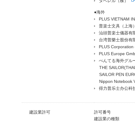
タベレル（株）
●海外
PLUS VIETNAM IN
普楽士文具（上海
汕頭普楽士儀器有
台湾普樂士股份有
PLUS Corporation 
PLUS Europe Gm
ぺんてる海外グルー
THE SAILOR(T
SAILOR PEN E
Nippon Notebo
得力普乐士办公科
建設業許可
許可番号
建設業の種類