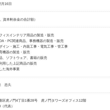
2月16日
配慮」への挑戦
環境づくり」への挑戦
本金、資本剰余金の合計額）
した学校づくり」への挑戦
会最適
フィスインテリア用品の製造・販売
OA・PC関連商品、事務機器の製造・販売
ザイン・施工・内装工事・電気工事・管工事
育機器の製造・販売
品、ソフトウェア、書籍の販売
利用した上記商品の販売
した海外事業
泉 忠久
京都港区虎ノ門4丁目1番28号 虎ノ門タワーズオフィス12階
000（代表）