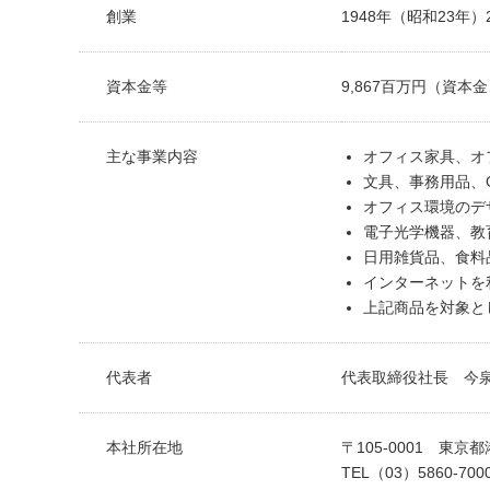
創業
1948年（昭和23年）
「文具の環境
「新たな働く
資本金等
9,867百万円（資
「地域に根ざ
これが私の社
主な事業内容
オフィス家具、オ
文具、事務用品、
オフィス環境のデ
電子光学機器、教
日用雑貨品、食料
インターネットを
上記商品を対象と
代表者
代表取締役社長 今
本社所在地
〒105-0001 東
TEL（03）5860-7