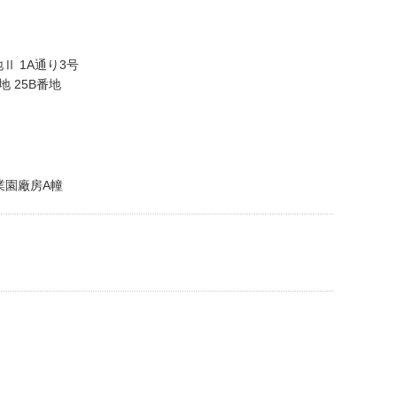
 1A通り3号
 25B番地
業園廠房A幢