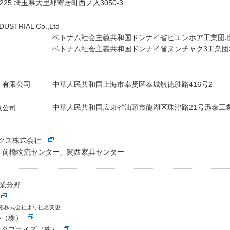
225 埼玉県大里郡寄居町西ノ入3050-3
DUSTRIAL Co.,Ltd
ベトナム社会主義共和国ドンナイ省ビエンホア工業団地Ⅱ
ベトナム社会主義共和国ドンナイ省ヌンチャク3工業団地
中華人民共和国上海市奉贤区奉城镇德胜路416号2
）有限公司
中華人民共和国広東省汕頭市龍湖区珠津路21号迅泰工
限公司
ィクス株式会社
、前橋物流センター、関西家具センター
業分野
んてる株式会社より社名変更
ル（株）
ンタプライズ（株）