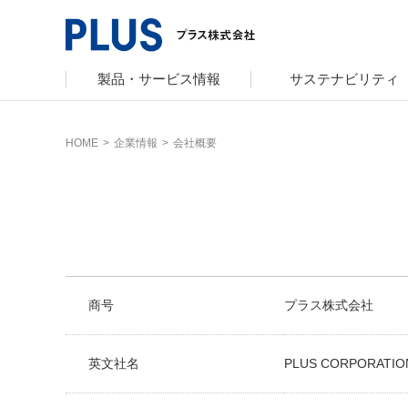
製品・サービス情報
サステナビリティ
HOME
>
企業情報
>
会社概要
サポート
サステナビリティ TOP
企業情報 TOP
カタログ TOP
プラスグループ
会社概要
オフィス家具
グループ構成
サステナビリ
文具・事務用
沿革・年代別
トップメッセ
ミーティング
採用
社会最適のあ
コーポレート
商号
プラス株式会社
人権の尊重
主な規程・方
英文社名
PLUS CORPORATIO
私たちのアクシ