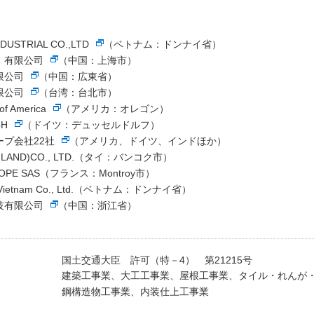
DUSTRIAL CO.,LTD
（ベトナム：ドンナイ省）
）有限公司
（中国：上海市）
限公司
（中国：広東省）
限公司
（台湾：台北市）
of America
（アメリカ：オレゴン）
bH
（ドイツ：デュッセルドルフ）
プ会社22社
（アメリカ、ドイツ、インドほか）
HAILAND)CO., LTD.（タイ：バンコク市）
UROPE SAS（フランス：Montroy市）
ok Vietnam Co., Ltd.（ベトナム：ドンナイ省）
技有限公司
（中国：浙江省）
国土交通大臣 許可（特－4） 第21215号
建築工事業、大工工事業、屋根工事業、タイル・れんが
鋼構造物工事業、内装仕上工事業