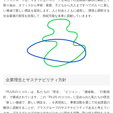
取り組み、オフィスから学校・家庭、子どもから大人まですべての人々に新し
ニュースリリース
ミーティングツール
文具・事務用品
「文具の環境配慮」への挑戦
い価値で新しい満足を提供します。人と社会とともに成長し、環境と調和する
社会最適の実現を目指して、持続可能な未来に貢献していきます。
流通
「新たな働く環境づくり」への挑戦
「地域に根ざした学校づくり」への挑戦
閉じる
閉じる
閉じる
閉じる
これが私の社会最適
マテリアリティ
プラスグループのマテリアリティ
働く人に満足を。
社会に満足を。
企業理念とサステナビリティ方針
地球環境に満足を。
『PLUSのココロ』は、私たちの「理念」「ビジョン」「価値観」「行動指
針」で構成されています。この『PLUS のココロ』に定められた私たちの理念
強くしなやかな組織を築く。
「新しい価値で、新しい満足を。」を具現化し、事業活動を通じて社会課題の
解決に貢献することが、プラスグループのサステナビリティであると考えてい