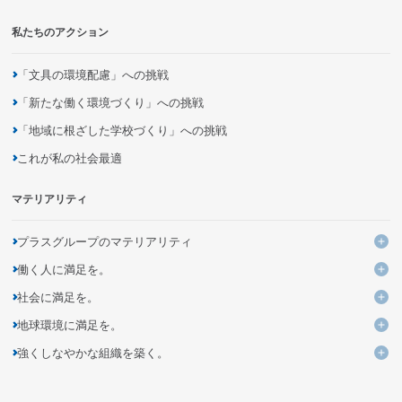
私たちのアクション
「文具の環境配慮」への挑戦
「新たな働く環境づくり」への挑戦
「地域に根ざした学校づくり」への挑戦
これが私の社会最適
マテリアリティ
プラスグループのマテリアリティ
プ
働く人に満足を。
KPIと進捗
働
社会に満足を。
よりよい働き方・いごこちのよい環境づくりの追求・提案
社
地球環境に満足を。
ユニークなデザイン・発想による価値ある商品とサービスの創出
多様性を活かす組織への変革
地
強くしなやかな組織を築く。
企業活動を通じた気候変動問題への取り組み
バリューチェーンの変革による新しいビジネスモデルの創造
未来につながる人材の育成
強
持続可能な調達の追求
資源の循環利用を促進するモノ・サービス・仕組みの開発
DXを活用した新しい個客体験の提供