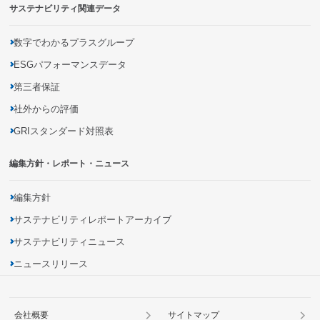
災害に強いインフラの構築
サステナビリティ関連データ
有害化学物質の把握・削減
商品の品質向上・安全性確保
生物多様性の保全
商品に関する情報開示
数字でわかるプラスグループ
地域社会とのパートナーシップの促進
ESGパフォーマンスデータ
第三者保証
社外からの評価
GRIスタンダード対照表
編集方針・レポート・ニュース
編集方針
サステナビリティレポートアーカイブ
サステナビリティニュース
ニュースリリース
会社概要
サイトマップ