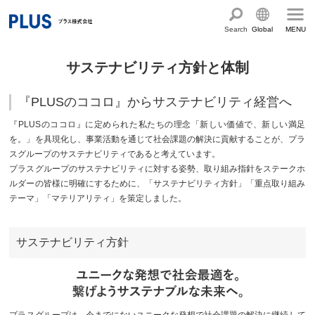
Search
Global
MENU
English
製品・サービス情報
サステナビリティ方針と体制
Chinese
サステナビリティ
『PLUSのココロ』からサステナビリティ経営へ
企業情報
プラスグループのサステナビリティ
『PLUSのココロ』に定められた私たちの理念「新しい価値で、新しい満足
を。」を具現化し、事業活動を通じて社会課題の解決に貢献することが、プラ
サステナビリティ方針と体制
会社概要
ショールーム・ショップ
スグループのサステナビリティであると考えています。
プラスグループのサステナビリティに対する姿勢、取り組み指針をステークホ
トップメッセージ
PLUSのココロ
ルダーの皆様に明確にするために、「サステナビリティ方針」「重点取り組み
カタログ・サポート
テーマ」「マテリアリティ」を策定しました。
社会最適のあゆみ
グループ構成図
カタログ TOP
お問い合わせ
コーポレート・ガバナンス
国内外拠点一覧
オフィス家具サイト
サポートページ
サステナビリティ方針
アクセス
人権の尊重
沿革・年代別トピックス
文具・事務用品サイト
サポートページ
主な規程・方針、認証取得状況
電子公告・決算公告
ミーティングツールサイト
サポートページ
採用
オフィス空間・家具
企業TOP
私たちのアクション
プラスグループは、今までにないユニークな発想で社会課題の解決に継続して