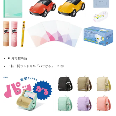
サステナビリティ関連データ
数字でわかるプラスグループ
ESGパフォーマンスデータ
第三者保証
社外からの評価
GRIスタンダード対照表
■5月寄贈商品
編集方針・レポート・ニュース
・軽・開ランドセル「パッかる」：51個
編集方針
サステナビリティレポートアーカイブ
サステナビリティニュース
ニュースリリース