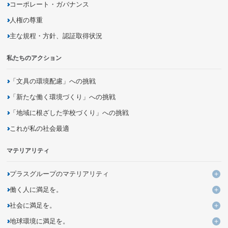
コーポレート・ガバナンス
人権の尊重
主な規程・方針、認証取得状況
私たちのアクション
「文具の環境配慮」への挑戦
「新たな働く環境づくり」への挑戦
「地域に根ざした学校づくり」への挑戦
これが私の社会最適
マテリアリティ
プラスグループのマテリアリティ
プ
働く人に満足を。
KPIと進捗
働
社会に満足を。
よりよい働き方・いごこちのよい環境づくりの追求・提案
社
地球環境に満足を。
ユニークなデザイン・発想による価値ある商品とサービスの創出
多様性を活かす組織への変革
地