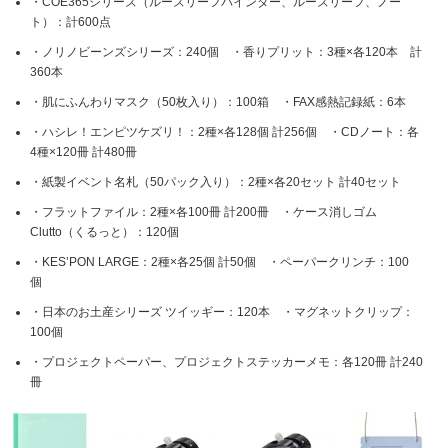
・COE365シリーズ（ルーズリーフバインダー、ルーズリーフ、ノー
ト）：計600点
ニュースリリース
ミーティングツール
文具・事務用品
「文具の環境配慮」への挑戦
・ノリノビーンズシリーズ：240個 ・香りプリット：3種×各120本 計
流通
「新たな働く環境づくり」への挑戦
360本
「地域に根ざした学校づくり」への挑戦
・肌にふんわりマスク（50枚入り）：100箱 ・FAX感熱記録紙：6本
閉じる
閉じる
閉じる
閉じる
・ハシレ！エンピツケズリ！：2種×各128個 計256個 ・CDノート：各
これが私の社会最適
4種×120冊 計480冊
・紙製イベント名札（50パック入り）：2種×各20セット 計40セット
マテリアリティ
・フラットファイル：2種×各100冊 計200冊 ・ケース消しゴム
Clutto（くるっと）：120個
プラスグループのマテリアリティ
・KES’PON LARGE：2種×各25個 計50個 ・ペーパークリンチ：100
働く人に満足を。
個
・日本のお土産シリーズ ツイッギー：120本 ・マグネットクリップ：
社会に満足を。
100個
地球環境に満足を。
・プロジェクトペーパー、プロジェクトステッカーメモ：各120冊 計240
冊
強くしなやかな組織を築く。