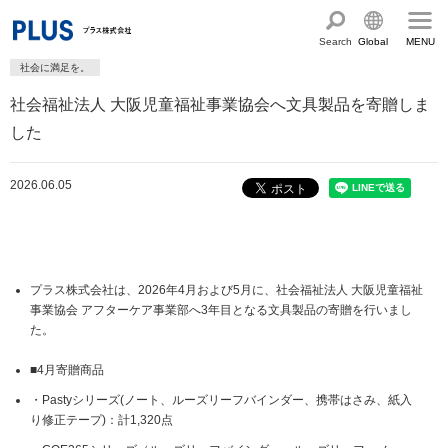
Search
Global
MENU
社会に満足を。
English
製品・サービス情報
社会福祉法人 大阪児童福祉事業協会へ文具製品を寄贈しま
Chinese
サステナビリティ
した
企業情報
プラスグループのサステナビリティ
2026.06.05
サステナビリティ方針と体制
会社概要
ショールーム・ショップ
トップメッセージ
PLUSのココロ
カタログ・サポート
社会最適のあゆみ
グループ構成図
プラス株式会社は、2026年4月および5月に、社会福祉法人 大阪児童福祉
カタログ TOP
お問い合わせ
事業協会 アフターケア事業部へ3年目となる文具製品の寄贈を行いまし
コーポレート・ガバナンス
国内外拠点一覧
た。
オフィス家具サイト
サポートページ
アクセス
人権の尊重
沿革・年代別トピックス
■4月寄贈商品
文具・事務用品サイト
サポートページ
主な規程・方針、認証取得状況
電子公告・決算公告
・Pastyシリーズ(ノート、ルーズリーフバインダー、携帯はさみ、紙入
ミーティングツールサイト
サポートページ
り修正テープ)：計1,320点
採用
オフィス空間・家具
企業TOP
私たちのアクション