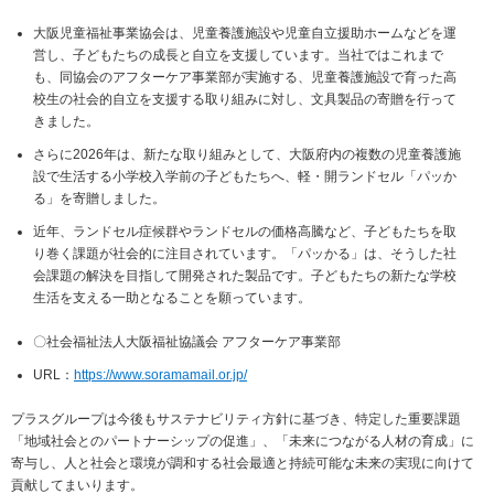
大阪児童福祉事業協会は、児童養護施設や児童自立援助ホームなどを運
営し、子どもたちの成長と自立を支援しています。当社ではこれまで
も、同協会のアフターケア事業部が実施する、児童養護施設で育った高
校生の社会的自立を支援する取り組みに対し、文具製品の寄贈を行って
きました。
さらに2026年は、新たな取り組みとして、大阪府内の複数の児童養護施
設で生活する小学校入学前の子どもたちへ、軽・開ランドセル「パッか
る」を寄贈しました。
近年、ランドセル症候群やランドセルの価格高騰など、子どもたちを取
り巻く課題が社会的に注目されています。「パッかる」は、そうした社
会課題の解決を目指して開発された製品です。子どもたちの新たな学校
生活を支える一助となることを願っています。
〇社会福祉法人大阪福祉協議会 アフターケア事業部
URL：
https://www.soramamail.or.jp/
プラスグループは今後もサステナビリティ方針に基づき、特定した重要課題
「地域社会とのパートナーシップの促進」、「未来につながる人材の育成」に
寄与し、人と社会と環境が調和する社会最適と持続可能な未来の実現に向けて
貢献してまいります。