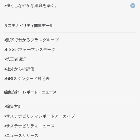
強くしなやかな組織を築く。
企業活動を通じた気候変動問題への取り組み
バリューチェーンの変革による新しいビジネスモデルの創造
未来につながる人材の育成
強
持続可能な調達の追求
資源の循環利用を促進するモノ・サービス・仕組みの開発
DXを活用した新しい個客体験の提供
サステナビリティ関連データ
災害に強いインフラの構築
有害化学物質の把握・削減
商品の品質向上・安全性確保
生物多様性の保全
商品に関する情報開示
数字でわかるプラスグループ
地域社会とのパートナーシップの促進
ESGパフォーマンスデータ
第三者保証
社外からの評価
GRIスタンダード対照表
編集方針・レポート・ニュース
編集方針
サステナビリティレポートアーカイブ
サステナビリティニュース
ニュースリリース