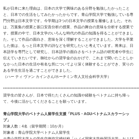
サステナビリティ関連データ
私が日本に来た理由は、日本の大学で興味のある分野を勉強したかったこと
数字でわかるプラスグループ
と、日本での生活をしてみたかったからです。青山学院大学で勉強している専
門分野は日本文学です。今学期は3つの日本文学の授業を履修しました。それ
ESGパフォーマンスデータ
は、万葉集の授業と坂口安吾分析の授業、作品の舞台の意味を分析する授業で
す。授業の中で、日本文学のいろんな時代の作品の知識を得ることができまし
第三者保証
た。そして作品の面白さ、意味を深く理解することができました。大学を卒業
した後は、もっと日本文学の詩などを研究したいと考えています。将来は、日
社外からの評価
本語学を専門として研究し、日本語学の面白さをベトナム語の研究者や学生に
伝えていきたいです。御社からの奨学金のおかげで、これまで聞いたことしか
GRIスタンダード対照表
なかった日本の生活や有名な所についてより深く体験することができ、実りの
ある学生生活を過ごすことができました。
編集方針・レポート・ニュース
（ハー ティ ヴァン カインさん/ホーチミン市人文社会科学大学）
編集方針
***************************************************************************************
サステナビリティレポートアーカイブ
奨学⽣の皆さんが、⽇本で得たたくさんの知識や経験をベトナムに持ち帰っ
て、今後に活かしてくださることを願っています。
サステナビリティニュース
青山学院大学のベトナム人留学生支援「PLUS・AGUベトナムスカラーシッ
ニュースリリース
プ」
対象人数：4名（留学期間：10か月）
対象者：青山学院大学ベトナム人留学生
※青山学院大学との学生交換協定締結校「ハノイ国家大学外国語大学」および