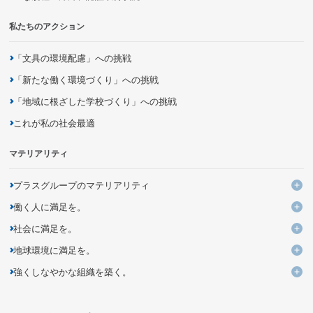
私たちのアクション
「文具の環境配慮」への挑戦
「新たな働く環境づくり」への挑戦
「地域に根ざした学校づくり」への挑戦
これが私の社会最適
マテリアリティ
プラスグループのマテリアリティ
プ
働く人に満足を。
KPIと進捗
働
社会に満足を。
よりよい働き方・いごこちのよい環境づくりの追求・提案
社
地球環境に満足を。
ユニークなデザイン・発想による価値ある商品とサービスの創出
多様性を活かす組織への変革
地
強くしなやかな組織を築く。
企業活動を通じた気候変動問題への取り組み
バリューチェーンの変革による新しいビジネスモデルの創造
未来につながる人材の育成
強
持続可能な調達の追求
資源の循環利用を促進するモノ・サービス・仕組みの開発
DXを活用した新しい個客体験の提供