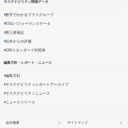
サステナビリティ関連データ
災害に強いインフラの構築
有害化学物質の把握・削減
商品の品質向上・安全性確保
生物多様性の保全
商品に関する情報開示
数字でわかるプラスグループ
地域社会とのパートナーシップの促進
ESGパフォーマンスデータ
第三者保証
社外からの評価
GRIスタンダード対照表
編集方針・レポート・ニュース
編集方針
サステナビリティレポートアーカイブ
サステナビリティニュース
ニュースリリース
会社概要
サイトマップ