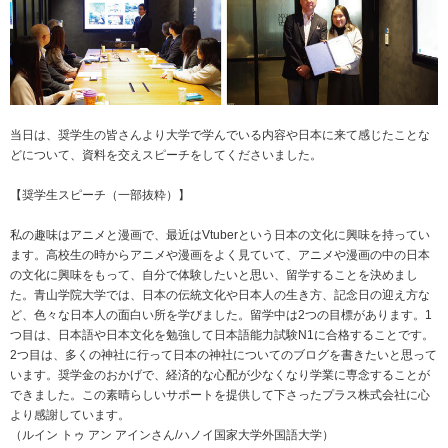
ニュースリリース
ミーティングツール
文具・事務用品
「文具の環境配慮」への挑戦
流通
「新たな働く環境づくり」への挑戦
「地域に根ざした学校づくり」への挑戦
閉じる
閉じる
閉じる
閉じる
当日は、奨学生の皆さんより大学で学んでいる内容や日本に来て感じたことな
これが私の社会最適
どについて、資料を交えスピーチをしてくださいました。
【奨学生スピーチ（一部抜粋）】
マテリアリティ
私の趣味はアニメと漫画で、最近はVtuberという日本の文化に興味を持ってい
プラスグループのマテリアリティ
ます。高校生の時からアニメや漫画をよく見ていて、アニメや漫画の中の日本
の文化に興味をもって、自分で体験したいと思い、留学することを決めまし
働く人に満足を。
た。青山学院大学では、日本の伝統文化や日本人の生き方、記念日の迎え方な
社会に満足を。
ど、色々な日本人の面白い所を学びました。留学中は2つの目標があります。1
つ目は、日本語や日本文化を勉強して日本語能力試験N1に合格することです。
地球環境に満足を。
2つ目は、多くの神社に行って日本の神社についてのブログを書きたいと思って
います。奨学金のおかげで、経済的な心配が少なくなり学業に専念することが
強くしなやかな組織を築く。
できました。この素晴らしいサポートを提供して下さったプラス株式会社に心
より感謝しています。
（ルイン トゥ アン アインさん/ハノイ国家大学外国語大学）