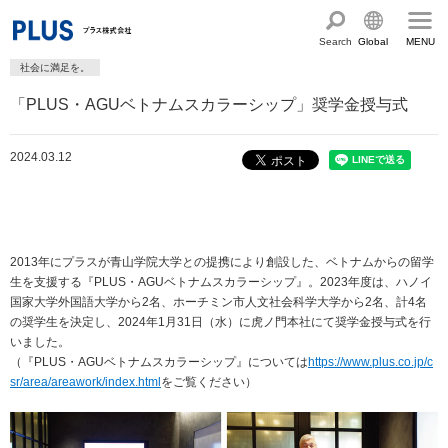
Search
Global
MENU
社会に満足を。
English
製品・サービス情報
「PLUS・AGUベトナムスカラーシップ」奨学金授与式
Chinese
サステナビリティ
2024.03.12
企業情報
プラスグループのサステナビリティ
サステナビリティ方針と体制
会社概要
ショールーム・ショップ
トップメッセージ
PLUSのココロ
2013年にプラスが青山学院大学との提携により創設した、ベトナムからの留学
カタログ・サポート
生を支援する『PLUS・AGUベトナムスカラーシップ』。2023年度は、ハノイ
社会最適のあゆみ
グループ構成図
国家大学外国語大学から2名、ホーチミン市人文社会科学大学から2名、計4名
カタログ TOP
お問い合わせ
の奨学生を決定し、2024年1月31日（水）に虎ノ門本社にて奨学金授与式を行
コーポレート・ガバナンス
国内外拠点一覧
いました。
オフィス家具サイト
サポートページ
アクセス
人権の尊重
（『PLUS・AGUベトナムスカラーシップ』については
沿革・年代別トピックス
https://www.plus.co.jp/c
文具・事務用品サイト
サポートページ
sr/area/areawork/index.html
をご覧ください）
主な規程・方針、認証取得状況
電子公告・決算公告
ミーティングツールサイト
サポートページ
採用
オフィス空間・家具
企業TOP
私たちのアクション