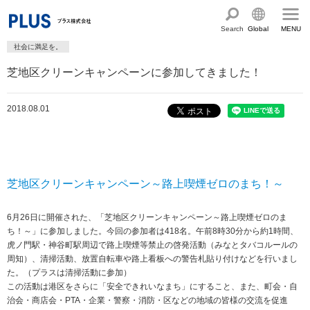
Search
Global
MENU
社会に満足を。
English
製品・サービス情報
芝地区クリーンキャンペーンに参加してきました！
Chinese
サステナビリティ
2018.08.01
企業情報
プラスグループのサステナビリティ
サステナビリティ方針と体制
会社概要
ショールーム・ショップ
トップメッセージ
PLUSのココロ
カタログ・サポート
芝地区クリーンキャンペーン～路上喫煙ゼロのまち！～
社会最適のあゆみ
グループ構成図
カタログ TOP
お問い合わせ
6月26日に開催された、「芝地区クリーンキャンペーン～路上喫煙ゼロのま
コーポレート・ガバナンス
国内外拠点一覧
ち！～」に参加しました。今回の参加者は418名。午前8時30分から約1時間、
オフィス家具サイト
サポートページ
アクセス
虎ノ門駅・神谷町駅周辺で路上喫煙等禁止の啓発活動（みなとタバコルールの
人権の尊重
沿革・年代別トピックス
周知）、清掃活動、放置自転車や路上看板への警告札貼り付けなどを行いまし
文具・事務用品サイト
サポートページ
た。（プラスは清掃活動に参加）
主な規程・方針、認証取得状況
電子公告・決算公告
この活動は港区をさらに「安全できれいなまち」にすること、また、町会・自
ミーティングツールサイト
サポートページ
治会・商店会・PTA・企業・警察・消防・区などの地域の皆様の交流を促進
採用
オフィス空間・家具
企業TOP
私たちのアクション