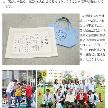
し、繋がりを強め、お互いに助け合えるまちをつくることを活動の目的として
ニュースリリース
います。
ミーティングツール
文具・事務用品
「文具の環境配慮」への挑戦
流通
「新たな働く環境づくり」への挑戦
この活動に3か年継
続して年2回以上参
「地域に根ざした学校づくり」への挑戦
加した事業者には、
閉じる
閉じる
閉じる
閉じる
芝地区生活安全・環
これが私の社会最適
境美化活動推進協議
会より感謝状が贈呈
されます。今回、プ
マテリアリティ
ラスがその対象とな
り、感謝状と記念品
プラスグループのマテリアリティ
をいただきました。
働く人に満足を。
社会に満足を。
地球環境に満足を。
強くしなやかな組織を築く。