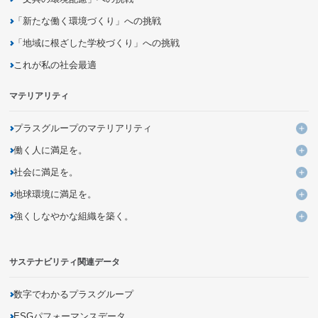
「新たな働く環境づくり」への挑戦
「地域に根ざした学校づくり」への挑戦
これが私の社会最適
マテリアリティ
プラスグループのマテリアリティ
プ
働く人に満足を。
KPIと進捗
働
社会に満足を。
よりよい働き方・いごこちのよい環境づくりの追求・提案
社
地球環境に満足を。
ユニークなデザイン・発想による価値ある商品とサービスの創出
多様性を活かす組織への変革
地
強くしなやかな組織を築く。
企業活動を通じた気候変動問題への取り組み
バリューチェーンの変革による新しいビジネスモデルの創造
未来につながる人材の育成
強
持続可能な調達の追求
資源の循環利用を促進するモノ・サービス・仕組みの開発
DXを活用した新しい個客体験の提供
サステナビリティ関連データ
災害に強いインフラの構築
有害化学物質の把握・削減
商品の品質向上・安全性確保
生物多様性の保全
商品に関する情報開示
数字でわかるプラスグループ
地域社会とのパートナーシップの促進
ESGパフォーマンスデータ