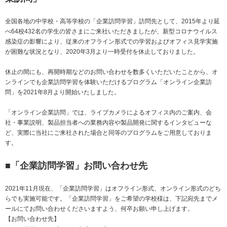
ニュースリリース
ミーティングツール
文具・事務用品
「文具の環境配慮」への挑戦
全国各地の中学校・高等学校の「企業訪問学習」訪問先として、2015年より延
べ64校432名の学生の皆さまにご来社いただきましたが、新型コロナウイルス
流通
「新たな働く環境づくり」への挑戦
感染症の影響により、従来のオフライン形式での学習およびオフィス見学実施
が困難な状況となり、2020年3月より一時受付を休止しておりました。
「地域に根ざした学校づくり」への挑戦
閉じる
閉じる
閉じる
閉じる
これが私の社会最適
休止の間にも、再開時期などのお問い合わせを数多くいただいたことから、オ
ンラインでも企業訪問学習を体験いただけるプログラム「オンライン企業訪
問」を2021年8月より開始いたしました。
マテリアリティ
「オンライン企業訪問」では、ライブカメラによるオフィス内のご案内、会
プラスグループのマテリアリティ
社・事業説明、製品担当者への業務内容や製品開発に関するインタビューな
ど、実際に当社にご来社された場合と同等のプログラムをご用意しておりま
働く人に満足を。
す。
社会に満足を。
■「企業訪問学習」お問い合わせ先
地球環境に満足を。
2021年11月現在、「企業訪問学習」はオフライン形式、オンライン形式のどち
強くしなやかな組織を築く。
らでも実施可能です。「企業訪問学習」をご希望の学校様は、下記宛先までメ
ールにてお問い合わせくださいますよう、何卒お願い申し上げます。
【お問い合わせ先】