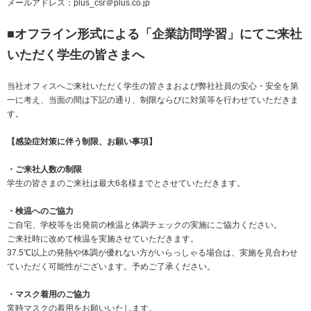
メールアドレス：plus_csr＠plus.co.jp
サステナビリティ関連データ
数字でわかるプラスグループ
■オフライン形式による「企業訪問学習」にてご来社
いただく学生の皆さまへ
ESGパフォーマンスデータ
第三者保証
当社オフィスへご来社いただく学生の皆さまおよび弊社社員の安心・安全を第
一に考え、当面の間は下記の通り、制限ならびに対策等を行わせていただきま
社外からの評価
す。
GRIスタンダード対照表
【感染症対策に伴う制限、お願い事項】
編集方針・レポート・ニュース
・ご来社人数の制限
学生の皆さまのご来社は最大6名様までとさせていただきます。
編集方針
・検温へのご協力
サステナビリティレポートアーカイブ
ご自宅、学校等を出発前の検温と体調チェックの実施にご協力ください。
サステナビリティニュース
ご来社時に改めて検温を実施させていただきます。
37.5℃以上の発熱や体調が優れない方がいらっしゃる場合は、実施を見合わせ
ニュースリリース
ていただく可能性がございます。予めご了承ください。
・マスク着用のご協力
常時マスクの着用をお願いいたします。