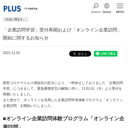
Search
Global
MENU
社会に満足を。
English
製品・サービス情報
「企業訪問学習」受付再開および「オンライン企業訪問」
Chinese
サステナビリティ
開始に関するお知らせ
企業情報
プラスグループのサステナビリティ
2021.11.01
サステナビリティ方針と体制
会社概要
ショールーム・ショップ
トップメッセージ
PLUSのココロ
カタログ・サポート
社会最適のあゆみ
グループ構成図
新型コロナウイルス感染症の拡大により、一時休止しておりました「企業訪問
カタログ TOP
お問い合わせ
学習」につきまして、緊急事態宣言の解除に伴い、11月1日（月）より受付を
コーポレート・ガバナンス
国内外拠点一覧
再開いたしました。
オフィス家具サイト
サポートページ
また併せて、オンラインを活用した企業訪問学習体験プログラム「オンライン
アクセス
人権の尊重
沿革・年代別トピックス
企業訪問」を開始いたしました。
文具・事務用品サイト
サポートページ
主な規程・方針、認証取得状況
電子公告・決算公告
■オンライン企業訪問体験プログラム「オンライン企
ミーティングツールサイト
サポートページ
採用
オフィス空間・家具
企業TOP
私たちのアクション
業訪問」