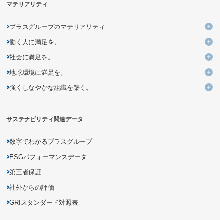
マテリアリティ
プラスグループのマテリアリティ
プ
働く人に満足を。
KPIと進捗
働
社会に満足を。
よりよい働き方・いごこちのよい環境づくりの追求・提案
社
地球環境に満足を。
ユニークなデザイン・発想による価値ある商品とサービスの創出
多様性を活かす組織への変革
地
強くしなやかな組織を築く。
企業活動を通じた気候変動問題への取り組み
バリューチェーンの変革による新しいビジネスモデルの創造
未来につながる人材の育成
強
持続可能な調達の追求
資源の循環利用を促進するモノ・サービス・仕組みの開発
DXを活用した新しい個客体験の提供
サステナビリティ関連データ
災害に強いインフラの構築
有害化学物質の把握・削減
商品の品質向上・安全性確保
生物多様性の保全
商品に関する情報開示
数字でわかるプラスグループ
地域社会とのパートナーシップの促進
ESGパフォーマンスデータ
第三者保証
社外からの評価
GRIスタンダード対照表