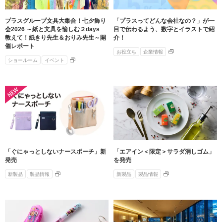
サステナビリティ関連データ
数字でわかるプラスグループ
プラスグループ文具大集合！七夕飾り
「プラスってどんな会社なの？」が一
会2026 ～紙と文具を愉しむ２days
目で伝わるよう、数字とイラストで紹
教えて！紙きり先生＆おりみ先生～開
介！
ESGパフォーマンスデータ
催レポート
お役立ち
企業情報
第三者保証
ショールーム
イベント
社外からの評価
GRIスタンダード対照表
編集方針・レポート・ニュース
編集方針
「ぐにゃっとしないナースポーチ」新
「エアイン＜限定＞サラダ消しゴム」
サステナビリティレポートアーカイブ
発売
を発売
サステナビリティニュース
新製品
製品情報
新製品
製品情報
ニュースリリース