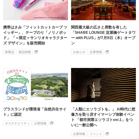
携帯はさみ「フィットカットカーブ ツ
関西最大級の広さと席数を有した
イッギー」、テープのり「ノリノポッ
「SHARE LOUNGE 淀屋橋ゲートタワ
ド」 「＜限定＞サンリオキャラクター
ー with PLUS」が7月9日（木）オープ
ズ デザイン」を販売開始
ン
新製品
製品情報
お知らせ
企業情報
プラスランドが環境省「自然共生サイ
「人類にエソラゴトを。」 AI時代に想
ト」に認定
像力を取り戻すイマーシブ体験イベン
ト 「都市洞窟エソラゴトver.1」をつ
サステナビリティ
企業情報
いに一般公開へ
企業情報
イベント