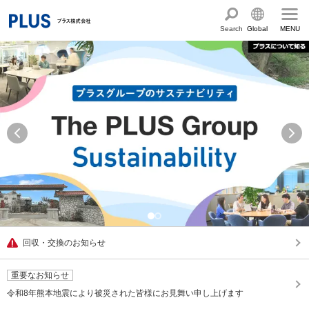
Search
Global
MENU
English
製品・サービス情報
Chinese
サステナビリティ
企業情報
プラスグループのサステナビリティ
サステナビリティ方針と体制
会社概要
ショールーム・ショップ
トップメッセージ
PLUSのココロ
カタログ・サポート
社会最適のあゆみ
グループ構成図
カタログ TOP
お問い合わせ
コーポレート・ガバナンス
国内外拠点一覧
オフィス家具サイト
サポートページ
回収・交換のお知らせ
アクセス
人権の尊重
沿革・年代別トピックス
文具・事務用品サイト
サポートページ
主な規程・方針、認証取得状況
重要なお知らせ
電子公告・決算公告
ミーティングツールサイト
サポートページ
令和8年熊本地震により被災された皆様にお見舞い申し上げます
採用
オフィス空間・家具
企業TOP
私たちのアクション