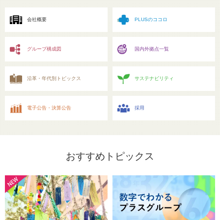
ニュースリリース
ミーティングツール
文具・事務用品
「文具の環境配慮」への挑戦
会社概要
PLUSのココロ
流通
「新たな働く環境づくり」への挑戦
グループ構成図
国内外拠点一覧
「地域に根ざした学校づくり」への挑戦
閉じる
閉じる
閉じる
閉じる
これが私の社会最適
沿革・年代別トピックス
サステナビリティ
マテリアリティ
電子公告・決算公告
採用
プラスグループのマテリアリティ
働く人に満足を。
おすすめトピックス
社会に満足を。
地球環境に満足を。
強くしなやかな組織を築く。