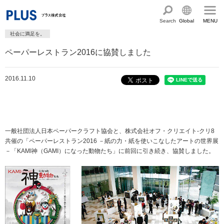
Search
Global
MENU
社会に満足を。
English
製品・サービス情報
ペーパーレストラン2016に協賛しました
Chinese
サステナビリティ
2016.11.10
企業情報
プラスグループのサステナビリティ
サステナビリティ方針と体制
会社概要
ショールーム・ショップ
トップメッセージ
PLUSのココロ
一般社団法人日本ペーパークラフト協会と、株式会社オフ・クリエイト-クリ8
カタログ・サポート
共催の「ペーパーレストラン2016 －紙の力・紙を使いこなしたアートの世界展
社会最適のあゆみ
グループ構成図
－「KAMI神（GAMI）になった動物たち」に前回に引き続き、協賛しました。
カタログ TOP
お問い合わせ
コーポレート・ガバナンス
国内外拠点一覧
オフィス家具サイト
サポートページ
アクセス
人権の尊重
沿革・年代別トピックス
文具・事務用品サイト
サポートページ
主な規程・方針、認証取得状況
電子公告・決算公告
ミーティングツールサイト
サポートページ
採用
オフィス空間・家具
企業TOP
私たちのアクション