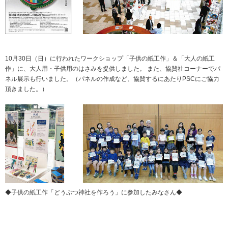
ニュースリリース
ミーティングツール
文具・事務用品
「文具の環境配慮」への挑戦
流通
「新たな働く環境づくり」への挑戦
「地域に根ざした学校づくり」への挑戦
閉じる
閉じる
閉じる
閉じる
10月30日（日）に行われたワークショップ「子供の紙工作」＆「大人の紙工
作」に、大人用・子供用のはさみを提供しました。 また、協賛社コーナーでパ
これが私の社会最適
ネル展示も行いました。（パネルの作成など、協賛するにあたりPSCにご協力
頂きました。）
マテリアリティ
プラスグループのマテリアリティ
働く人に満足を。
社会に満足を。
地球環境に満足を。
◆子供の紙工作「どうぶつ神社を作ろう」に参加したみなさん◆
強くしなやかな組織を築く。