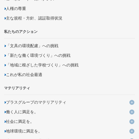
人権の尊重
主な規程・方針、認証取得状況
私たちのアクション
「文具の環境配慮」への挑戦
「新たな働く環境づくり」への挑戦
「地域に根ざした学校づくり」への挑戦
これが私の社会最適
マテリアリティ
プラスグループのマテリアリティ
プ
働く人に満足を。
KPIと進捗
働
社会に満足を。
よりよい働き方・いごこちのよい環境づくりの追求・提案
社
地球環境に満足を。
ユニークなデザイン・発想による価値ある商品とサービスの創出
多様性を活かす組織への変革
地