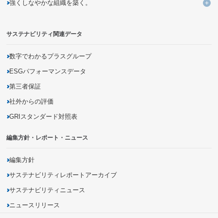
強くしなやかな組織を築く。
企業活動を通じた気候変動問題への取り組み
バリューチェーンの変革による新しいビジネスモデルの創造
未来につながる人材の育成
強
持続可能な調達の追求
資源の循環利用を促進するモノ・サービス・仕組みの開発
DXを活用した新しい個客体験の提供
サステナビリティ関連データ
災害に強いインフラの構築
有害化学物質の把握・削減
商品の品質向上・安全性確保
生物多様性の保全
商品に関する情報開示
数字でわかるプラスグループ
地域社会とのパートナーシップの促進
ESGパフォーマンスデータ
第三者保証
社外からの評価
GRIスタンダード対照表
編集方針・レポート・ニュース
編集方針
サステナビリティレポートアーカイブ
サステナビリティニュース
ニュースリリース