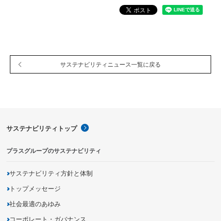
サステナビリティ関連データ
数字でわかるプラスグループ
ESGパフォーマンスデータ
第三者保証
サステナビリティニュース一覧に戻る
社外からの評価
GRIスタンダード対照表
編集方針・レポート・ニュース
サステナビリティトップ
編集方針
サステナビリティレポートアーカイブ
プラスグループのサステナビリティ
サステナビリティニュース
サステナビリティ方針と体制
ニュースリリース
トップメッセージ
社会最適のあゆみ
コーポレート・ガバナンス