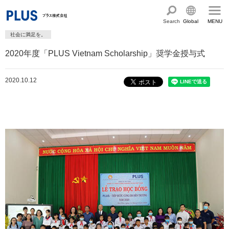
Search
Global
MENU
社会に満足を。
English
製品・サービス情報
2020年度「PLUS Vietnam Scholarship」奨学金授与式
Chinese
サステナビリティ
2020.10.12
企業情報
プラスグループのサステナビリティ
サステナビリティ方針と体制
会社概要
ショールーム・ショップ
トップメッセージ
PLUSのココロ
カタログ・サポート
社会最適のあゆみ
グループ構成図
カタログ TOP
お問い合わせ
コーポレート・ガバナンス
国内外拠点一覧
オフィス家具サイト
サポートページ
アクセス
人権の尊重
沿革・年代別トピックス
文具・事務用品サイト
サポートページ
主な規程・方針、認証取得状況
電子公告・決算公告
ミーティングツールサイト
サポートページ
採用
オフィス空間・家具
企業TOP
私たちのアクション