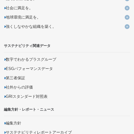
働
社会に満足を。
よりよい働き方・いごこちのよい環境づくりの追求・提案
社
地球環境に満足を。
ユニークなデザイン・発想による価値ある商品とサービスの創出
多様性を活かす組織への変革
地
強くしなやかな組織を築く。
企業活動を通じた気候変動問題への取り組み
バリューチェーンの変革による新しいビジネスモデルの創造
未来につながる人材の育成
強
持続可能な調達の追求
資源の循環利用を促進するモノ・サービス・仕組みの開発
DXを活用した新しい個客体験の提供
サステナビリティ関連データ
災害に強いインフラの構築
有害化学物質の把握・削減
商品の品質向上・安全性確保
生物多様性の保全
商品に関する情報開示
数字でわかるプラスグループ
地域社会とのパートナーシップの促進
ESGパフォーマンスデータ
第三者保証
社外からの評価
GRIスタンダード対照表
編集方針・レポート・ニュース
編集方針
サステナビリティレポートアーカイブ