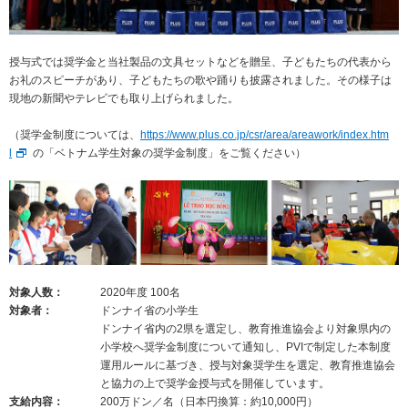
サステナビリティ関連データ
数字でわかるプラスグループ
授与式では奨学金と当社製品の文具セットなどを贈呈、子どもたちの代表から
ESGパフォーマンスデータ
お礼のスピーチがあり、子どもたちの歌や踊りも披露されました。その様子は
現地の新聞やテレビでも取り上げられました。
第三者保証
（奨学金制度については、
https://www.plus.co.jp/csr/area/areawork/index.htm
社外からの評価
l
の「ベトナム学生対象の奨学金制度」をご覧ください）
GRIスタンダード対照表
編集方針・レポート・ニュース
編集方針
サステナビリティレポートアーカイブ
対象人数：
2020年度 100名
対象者：
ドンナイ省の小学生
サステナビリティニュース
ドンナイ省内の2県を選定し、教育推進協会より対象県内の
ニュースリリース
小学校へ奨学金制度について通知し、PVIで制定した本制度
運用ルールに基づき、授与対象奨学生を選定、教育推進協会
と協力の上で奨学金授与式を開催しています。
支給内容：
200万ドン／名（日本円換算：約10,000円）