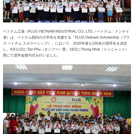
ニュースリリース
ミーティングツール
文具・事務用品
「文具の環境配慮」への挑戦
流通
「新たな働く環境づくり」への挑戦
「地域に根ざした学校づくり」への挑戦
ベトナム工場（PLUS VIETNAM INDUSTRIAL CO., LTD.／ベトナム：ドンナイ
閉じる
閉じる
閉じる
閉じる
省）は、ベトナム国内の小学生を支援する「PLUS Vietnam Scholarship（プラ
これが私の社会最適
ス ベトナム スカラーシップ）」において、2020年度も100名の奨学生を決定
し、9月11日にTan Phu（タンフー）県、18日にThong Nhat（トンニャット）
県にて奨学金授与式を行いました。
マテリアリティ
プラスグループのマテリアリティ
働く人に満足を。
社会に満足を。
地球環境に満足を。
強くしなやかな組織を築く。