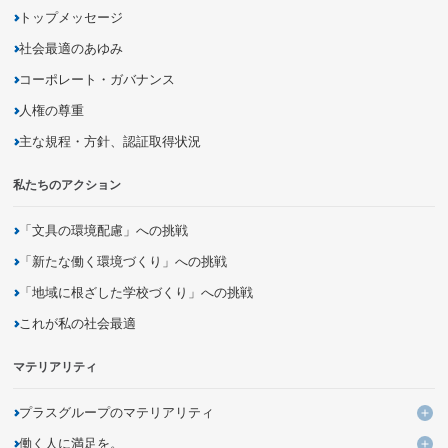
トップメッセージ
社会最適のあゆみ
コーポレート・ガバナンス
人権の尊重
主な規程・方針、認証取得状況
私たちのアクション
「文具の環境配慮」への挑戦
「新たな働く環境づくり」への挑戦
「地域に根ざした学校づくり」への挑戦
これが私の社会最適
マテリアリティ
プラスグループのマテリアリティ
プ
働く人に満足を。
KPIと進捗