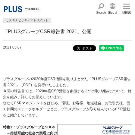
Search
Global
MENU
サステナビリティマネジメント
English
製品・サービス情報
「PLUSグループCSR報告書 2021」公開
Chinese
サステナビリティ
2021.05.07
企業情報
プラスグループのサステナビリティ
サステナビリティ方針と体制
会社概要
ショールーム・ショップ
トップメッセージ
PLUSのココロ
プラスグループの2020年度CSR活動を取りまとめた「PLUSグループCSR報告
カタログ・サポート
書 2021」（PDF）を発行いたしました。
社会最適のあゆみ
グループ構成図
今回の報告書では、2020年度CSR活動を象徴する３つの取り組みについて、特
カタログ TOP
お問い合わせ
集を組み、詳しくお伝えしています。
コーポレート・ガバナンス
国内外拠点一覧
併せてCSRマネジメントをはじめ、環境、お客様、地域社会、お取引先様、働
オフィス家具サイト
サポートページ
アクセス
人権の尊重
く仲間のステークホルダーごとに、プラスグループが取り組んでいるCSR活動
沿革・年代別トピックス
文具・事務用品サイト
サポートページ
をご紹介しています。
主な規程・方針、認証取得状況
電子公告・決算公告
ミーティングツールサイト
サポートページ
特集1：プラスグループとSDGs
採用
オフィス空間・家具
企業TOP
私たちのアクション
～持続可能な社会の実現に向け