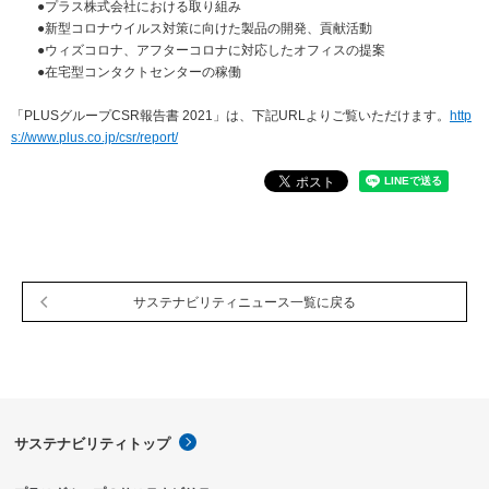
●プラス株式会社における取り組み
サステナビリティ関連データ
●新型コロナウイルス対策に向けた製品の開発、貢献活動
数字でわかるプラスグループ
●ウィズコロナ、アフターコロナに対応したオフィスの提案
●在宅型コンタクトセンターの稼働
ESGパフォーマンスデータ
「PLUSグループCSR報告書 2021」は、下記URLよりご覧いただけます。
http
第三者保証
s://www.plus.co.jp/csr/report/
社外からの評価
GRIスタンダード対照表
編集方針・レポート・ニュース
編集方針
サステナビリティニュース一覧に戻る
サステナビリティレポートアーカイブ
サステナビリティニュース
ニュースリリース
サステナビリティトップ