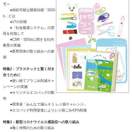
て～
ニュースリリース
ミーティングツール
文具・事務用品
「文具の環境配慮」への挑戦
●持続可能な開発目標「SDG
s」とは
流通
「新たな働く環境づくり」への挑戦
●17の目標
●「社会最適システム」の実
「地域に根ざした学校づくり」への挑戦
現を目指して
閉じる
閉じる
閉じる
閉じる
●CSR・SDGsに関する社内
これが私の社会最適
教育の実施
●業界団体の取り組みへの参
画
マテリアリティ
特集2：プラスチックと賢く付き
プラスグループのマテリアリティ
合うために
●使い捨てプラごみ削減キャ
働く人に満足を。
ンペーンの実施
●オリジナルエコバッグの配
社会に満足を。
布
地球環境に満足を。
●環境省「みんなで減らそう レジ袋チャレンジ」
●エコバッグ利用促進によりレジ袋ごみ43%削減
強くしなやかな組織を築く。
特集3：新型コロナウイルス感染症への取り組み
●働く仲間のための取り組み