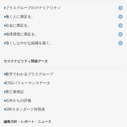
プラスグループのマテリアリティ
プ
働く人に満足を。
KPIと進捗
働
社会に満足を。
よりよい働き方・いごこちのよい環境づくりの追求・提案
社
地球環境に満足を。
ユニークなデザイン・発想による価値ある商品とサービスの創出
多様性を活かす組織への変革
地
強くしなやかな組織を築く。
企業活動を通じた気候変動問題への取り組み
バリューチェーンの変革による新しいビジネスモデルの創造
未来につながる人材の育成
強
持続可能な調達の追求
資源の循環利用を促進するモノ・サービス・仕組みの開発
DXを活用した新しい個客体験の提供
サステナビリティ関連データ
災害に強いインフラの構築
有害化学物質の把握・削減
商品の品質向上・安全性確保
生物多様性の保全
商品に関する情報開示
数字でわかるプラスグループ
地域社会とのパートナーシップの促進
ESGパフォーマンスデータ
第三者保証
社外からの評価
GRIスタンダード対照表
編集方針・レポート・ニュース