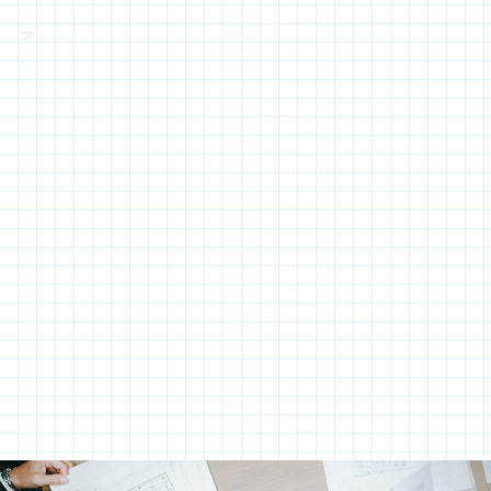
オフィスに対して、いかに出社する必要性や付加価値をもたせる
か。そのためにはコミュニケーションや社員の育成、ウェルビー
イング、衛生環境などさまざまな視点から捉え直す必要がありま
す。具体的には、リモートワークの導入状況や出社率、オフィス
に求められる要素や空間機能、必要な座席数などの与条件を整理
した上で、ニューノーマルにおけるオフィスの再構築を行いま
す。
方法としては大きく２つ、現状のオフィス面積のままレイアウト
変更による対応と、現状のオフィス面積を見直して対応すること
です。プラスファニチャーカンパニー市ヶ谷オフィスでは、オフ
ィス面積はそのままに、社員の働き方に合わせて座席数を削減。
代わりに社員一人当たりの空間を従来よりも広くするとともに、
必要な空間も新たに設けるレイアウトにリニューアルする必要が
あります。