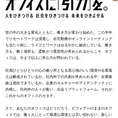
世の中の大きな変化とともに、働き方が変わり始めた。
この半年
でリモートワークは浸透し、
在宅勤務やオンラインミーティング
も当たり前に。
ライフとワークはゆるやかに融合している。
働き
方も、働く場所も、柔軟かつ寛容性が求められるからこそ、
オフ
ィスは、今まで以上に求心力が問われている。
社員ひとりひとりの心の拠り所となる居心地のいい環境や
企業風
土は醸成されているか。
社内外での共創が求められる中、企業価
値は発信できているか。
企業のカルチャーやアイデンティティに
共鳴し、
社内外の人々が集い、出会うプラットフォーム。
それが
これからのオフィスのカタチ。
さて、あなたのオフィスはどうだろう。
ビフォアーのままのオフ
ィスでは、働く人にとって
最適な環境とは言い切れない。新しい