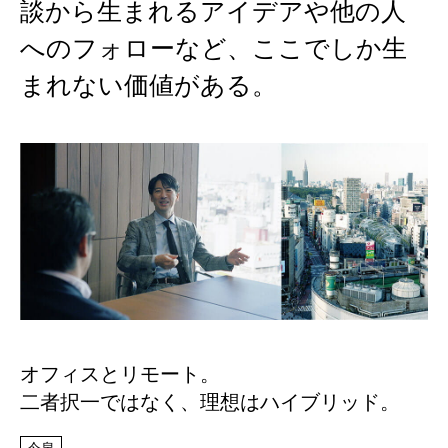
談
か
ら
生
ま
れ
る
ア
イ
デ
ア
や
他
の
人
へ
の
フ
ォ
ロ
ー
な
ど
、
こ
こ
で
し
か
生
ま
れ
な
い
価
値
が
あ
る
。
オフィスとリモート。
二者択一ではなく、理想はハイブリッド。