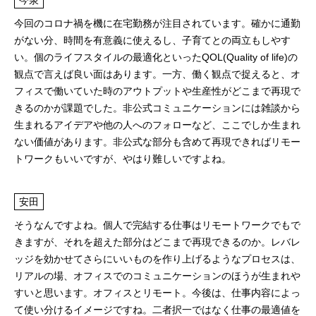
今泉
今回のコロナ禍を機に在宅勤務が注目されています。確かに通勤
がない分、時間を有意義に使えるし、子育てとの両立もしやす
い。個のライフスタイルの最適化といったQOL(Quality of life)の
観点で言えば良い面はあります。一方、働く観点で捉えると、オ
フィスで働いていた時のアウトプットや生産性がどこまで再現で
きるのかが課題でした。非公式コミュニケーションには雑談から
生まれるアイデアや他の人へのフォローなど、ここでしか生まれ
ない価値があります。非公式な部分も含めて再現できればリモー
トワークもいいですが、やはり難しいですよね。
安田
そうなんですよね。個人で完結する仕事はリモートワークでもで
きますが、それを超えた部分はどこまで再現できるのか。レバレ
ッジを効かせてさらにいいものを作り上げるようなプロセスは、
リアルの場、オフィスでのコミュニケーションのほうが生まれや
すいと思います。オフィスとリモート。今後は、仕事内容によっ
て使い分けるイメージですね。二者択一ではなく仕事の最適値を