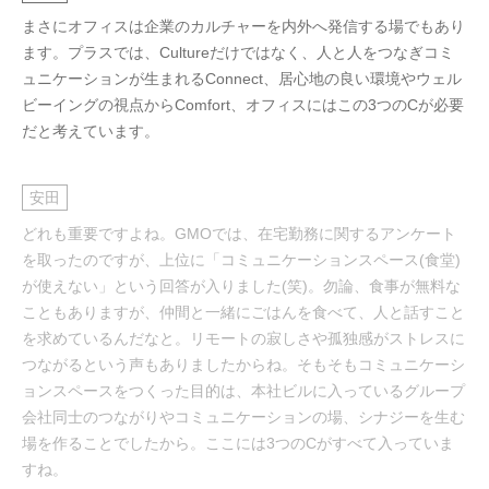
まさにオフィスは企業のカルチャーを内外へ発信する場でもあり
ます。プラスでは、Cultureだけではなく、人と人をつなぎコミ
ュニケーションが生まれるConnect、居心地の良い環境やウェル
ビーイングの視点からComfort、オフィスにはこの3つのCが必要
だと考えています。
安田
どれも重要ですよね。GMOでは、在宅勤務に関するアンケート
を取ったのですが、上位に「コミュニケーションスペース(食堂)
が使えない」という回答が入りました(笑)。勿論、食事が無料な
こともありますが、仲間と一緒にごはんを食べて、人と話すこと
を求めているんだなと。リモートの寂しさや孤独感がストレスに
つながるという声もありましたからね。そもそもコミュニケーシ
ョンスペースをつくった目的は、本社ビルに入っているグループ
会社同士のつながりやコミュニケーションの場、シナジーを生む
場を作ることでしたから。ここには3つのCがすべて入っていま
すね。