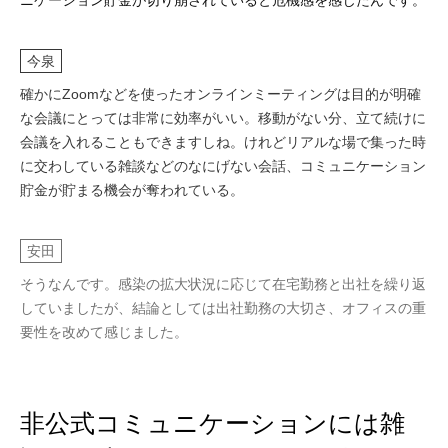
今泉
確かにZoomなどを使ったオンラインミーティングは目的が明確
な会議にとっては非常に効率がいい。移動がない分、立て続けに
会議を入れることもできますしね。けれどリアルな場で集った時
に交わしている雑談などのなにげない会話、コミュニケーション
貯金が貯まる機会が奪われている。
安田
そうなんです。感染の拡大状況に応じて在宅勤務と出社を繰り返
していましたが、結論としては出社勤務の大切さ、オフィスの重
要性を改めて感じました。
非
公
式
コ
ミ
ュ
ニ
ケ
ー
シ
ョ
ン
に
は
雑