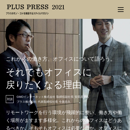
2021
これからの働き方、オフィスについて語ろう。
それでもオフィスに
戻りたくなる理由
GMOインターネット株式会社 取締役副社長 安田昌史氏
対談
プラス株式会社 代表取締役社長 今泉忠久
リモートワークを行う環境が飛躍的に整い、働き方や働
く場所がますます多様化。
これからのオフィスはどうあ
るべきか。そもそもオフィスは必要なのか。
オフィスに