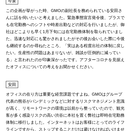
今泉
この企画が挙がった時、GMOの副社長を務められている安田さ
んに話を伺いたいと考えました。緊急事態宣言発令後、プラスで
も在宅勤務へのシフトや時差出勤などの対応を行いましたが、御
社はどこよりも早く1月下旬には在宅勤務体制を取られていまし
た。迅速な対応にも驚かされましたがその後お会いした際に今後
も継続するのか尋ねたところ、「実はある程度出社の体制に戻し
たい。生産性の問題はあまりないが、雑談が圧倒的に減ってい
る」と言われたのが印象深かったです。アフターコロナを見据え
たオフィスについての考えをお聞かせください。
安田
オフィスの在り方は重要な経営課題ですよね。GMOはグループ
代表の熊谷がパンデミックなどに対するリスクマネジメント意識
が高く、リモートワークの環境は以前から整っていたので、観光
客が多く感染リスクの高い渋谷に本社を置く弊社は即時在宅勤務
体制に移行しました。インターネットはお客様にとってのライフ
ラインですから、ストップすることだけは避けなければいけませ