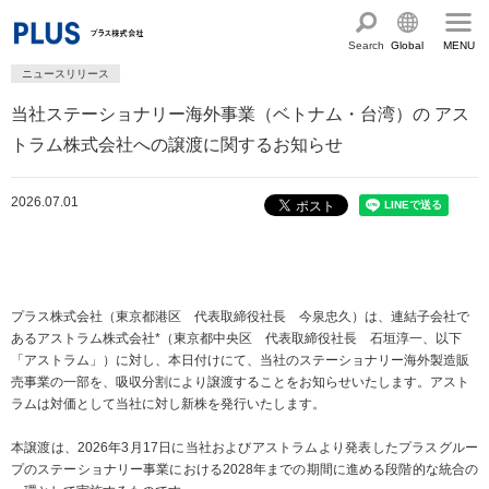
Search
Global
MENU
ニュースリリース
English
製品・サービス情報
当社ステーショナリー海外事業（ベトナム・台湾）の アス
Chinese
サステナビリティ
トラム株式会社への譲渡に関するお知らせ
企業情報
プラスグループのサステナビリティ
2026.07.01
サステナビリティ方針と体制
会社概要
ショールーム・ショップ
トップメッセージ
PLUSのココロ
カタログ・サポート
社会最適のあゆみ
グループ構成図
プラス株式会社（東京都港区 代表取締役社長 今泉忠久）は、連結子会社で
カタログ TOP
お問い合わせ
あるアストラム株式会社*（東京都中央区 代表取締役社長 石垣淳一、以下
コーポレート・ガバナンス
国内外拠点一覧
「アストラム」）に対し、本日付けにて、当社のステーショナリー海外製造販
オフィス家具サイト
サポートページ
売事業の一部を、吸収分割により譲渡することをお知らせいたします。アスト
アクセス
人権の尊重
沿革・年代別トピックス
ラムは対価として当社に対し新株を発行いたします。
文具・事務用品サイト
サポートページ
主な規程・方針、認証取得状況
電子公告・決算公告
本譲渡は、2026年3月17日に当社およびアストラムより発表したプラスグルー
ミーティングツールサイト
サポートページ
プのステーショナリー事業における2028年までの期間に進める段階的な統合の
採用
オフィス空間・家具
企業TOP
私たちのアクション