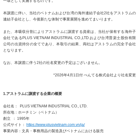
一環として実施するものです。
ニュースリリース
ミーティングツール
文具・事務用品
「文具の環境配慮」への挑戦
本譲渡に伴い、当社のベトナムおよび台湾の海外連結子会社2社をアストラムの
連結子会社とし、今後新たな体制で事業展開を進めてまいります。
流通
「新たな働く環境づくり」への挑戦
また、本吸収分割によりアストラムに譲渡する資産は、当社が保有する海外子
「地域に根ざした学校づくり」への挑戦
閉じる
閉じる
閉じる
閉じる
会社であるPLUS VIETNAM INDUSTRIAL CO.,LTD.および台湾普楽士股份有限
これが私の社会最適
公司の出資持分の全てであり、本取引の結果、両社はアストラムの完全子会社
となります。
なお、本譲渡に伴う2社の社名変更の予定はございません。
マテリアリティ
プラスグループのマテリアリティ
*2026年4月1日付 ぺんてる株式会社より社名変更
働く人に満足を。
1.アストラムに譲渡する企業の概要
社会に満足を。
会社名： PLUS VIETNAM INDUSTRIAL CO., LTD.
地球環境に満足を。
所在地：ホーチミン（ベトナム）
創立 ： 1995年
強くしなやかな組織を築く。
公式サイト：
https://www.plusvietnam.com.vn/ja/
事業内容：文具・事務用品の製造及びベトナムにおける販売