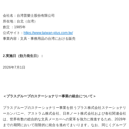
サステナビリティ関連データ
数字でわかるプラスグループ
会社名：台湾普樂士股份有限公司
所在地：台北（台湾）
ESGパフォーマンスデータ
創立 ：1985年
公式サイト：
https://www.taiwan-plus.com.tw/
第三者保証
事業内容：文具・事務用品の台湾における販売
社外からの評価
GRIスタンダード対照表
2.実施日（効力発生日）：
2026年7月1日
編集方針・レポート・ニュース
編集方針
サステナビリティレポートアーカイブ
＜プラスグループのステーショナリー事業の統合について＞
サステナビリティニュース
プラスグループのステーショナリー事業を担うプラス株式会社ステーショナリ
ニュースリリース
ーカンパニー、アストラム株式会社、日本ノート株式会社および各社関連会社
は、世界有数の総合的な文具メーカーへの変革を強力に推進するため、2028年
までの期間において段階的に統合を進めてまいります。なお、同じくグループ