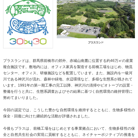
ニュースリリース
ミーティングツール
文具・事務用品
「文具の環境配慮」への挑戦
流通
「新たな働く環境づくり」への挑戦
「地域に根ざした学校づくり」への挑戦
閉じる
閉じる
閉じる
閉じる
これが私の社会最適
プラスランドは、群馬県前橋市の郊外、赤城山南麓に位置する約46万㎡の産業
マテリアリティ
複合施設です。敷地内には、オフィス家具を製造する前橋工場をはじめ、物流
センター、オフィス、研修施設などを配置しています。また、施設内を一級河
プラスグループのマテリアリティ
川である神沢川が流れ、森林や緑地、水辺環境など、多様な生態系が残されて
います。1991年の第一期工事の完工以降、神沢川の清掃やビオトープの設置・
働く人に満足を。
整備を行うと共に、生態系調査およびその結果に基づく自然環境の維持管理に
社会に満足を。
努めてまいりました。
地球環境に満足を。
今回の認定では、こうした豊かな自然環境を維持するとともに、生物多様性の
保全・回復に向けた継続的な活動が評価されました。
強くしなやかな組織を築く。
今後もプラスは、前橋工場をはじめとする事業拠点において、生物多様性の保
全と自然共生社会の実現に貢献するとともに、ネイチャーポジティブの推進を