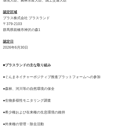
環境大臣、農林水産大臣、国土交通大臣
認定区域
プラス株式会社 プラスランド
〒379-2103
群馬県前橋市神沢の森1
認定日
2026年6月30日
■プラスランドの主な取り組み
●ぐんまネイチャーポジティブ推進プラットフォームへの参加
●森林、河川等の自然環境の保全
●生物多様性モニタリング調査
●希少種および在来種の生息環境の維持
●外来種の管理・除去活動