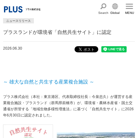
Search
Global
MENU
ニュースリリース
English
製品・サービス情報
プラスランドが環境省「自然共生サイト」に認定
Chinese
サステナビリティ
2026.06.30
企業情報
プラスグループのサステナビリティ
サステナビリティ方針と体制
会社概要
ショールーム・ショップ
トップメッセージ
PLUSのココロ
カタログ・サポート
～ 雄大な自然と共生する産業複合施設 ～
社会最適のあゆみ
グループ構成図
カタログ TOP
お問い合わせ
プラス株式会社（本社：東京港区、代表取締役社長：今泉忠久）が運営する産
コーポレート・ガバナンス
国内外拠点一覧
業複合施設・プラスランド（群馬県前橋市）が、環境省・農林水産省・国土交
オフィス家具サイト
サポートページ
アクセス
通省が所管する「地域生物多様性増進法」に基づく「自然共生サイト」に2026
人権の尊重
沿革・年代別トピックス
年6月30日に認定されました。
文具・事務用品サイト
サポートページ
主な規程・方針、認証取得状況
電子公告・決算公告
ミーティングツールサイト
サポートページ
採用
オフィス空間・家具
企業TOP
私たちのアクション