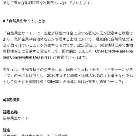
サステナビリティ関連データ
通じて豊かな地球環境を次世代へつないでまいります。
数字でわかるプラスグループ
■「自然共生サイト」とは
ESGパフォーマンスデータ
「自然共生サイト」は、生物多様性の保全に資する区域を国が認定する制度で
第三者保証
あり、民間企業や自治体などが管理する土地において、継続的に自然環境の保
全が図られていることを評価するものです。認定区域は、保護地域以外で生物
社外からの評価
多様性保全に貢献する区域として、国際的にはOECM（Other Effective area-ba
sed Conservation Measures）に位置付けられます。
GRIスタンダード対照表
本制度は、生物多様性の損失を止め、回復へと反転させる「ネイチャーポジテ
編集方針・レポート・ニュース
ィブ」の実現を目的とし、2030年までに陸域・海域の30%以上を健全な生態系
として保全する国際目標「30by30」の達成に向けた重要な施策の一つです。
編集方針
サステナビリティレポートアーカイブ
■認定概要
サステナビリティニュース
認定名称
ニュースリリース
自然共生サイト
認定