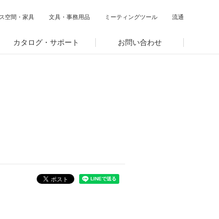
ス空間・家具
文具・事務用品
ミーティングツール
流通
カタログ・サポート
お問い合わせ
閉じる
閉じる
閉じる
サステナビリティ関連データ
数字でわかるプラスグループ
ESGパフォーマンスデータ
第三者保証
社外からの評価
GRIスタンダード対照表
編集方針・レポート・ニュース
編集方針