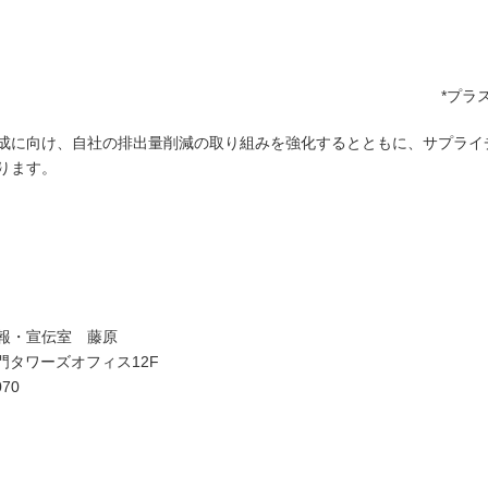
*プラ
成に向け、自社の排出量削減の取り組みを強化するとともに、サプライ
ります。
報・宣伝室 藤原
虎ノ門タワーズオフィス12F
070