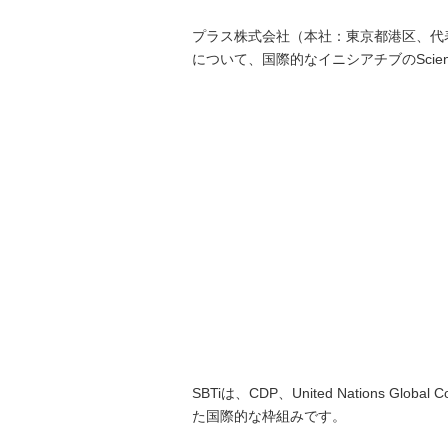
「文具の環境
プラス株式会社（本社：東京都港区、代
について、国際的なイニシアチブのScience B
「新たな働く
「地域に根ざ
これが私の社
SBTiは、CDP、United Nations Globa
た国際的な枠組みです。