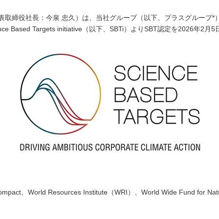
配慮」への挑戦
表取締役社長：今泉 忠久）は、当社グループ（以下、プラスグループ*
ased Targets initiative（以下、SBTi）よりSBT認定を2026
環境づくり」への挑戦
した学校づくり」への挑戦
会最適
l Compact、World Resources Institute（WRI）、World Wide Fu