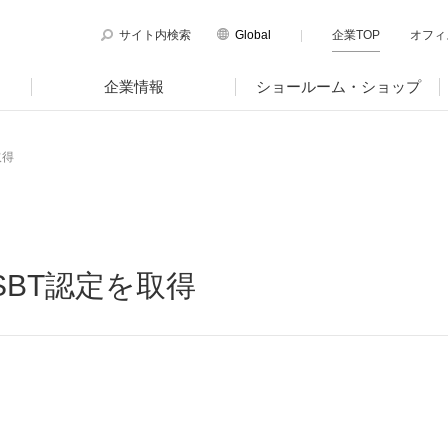
サイト内検索
Global
企業TOP
オフィ
English
企業情報
ショールーム・ショップ
Chinese
取得
のサステナビリティ
マテリアリティ
PLUSのココロ
サイト
サポートページ
図
国内外拠点一覧
ティ方針と体制
プラスグループのマテリアリティ
品サイト
サポートページ
トピックス
電子公告・決算公告
ージ
働く人に満足を。
ツールサイト
サポートページ
BT認定を取得
ニュースリリース
ゆみ
社会に満足を。
・ガバナンス
地球環境に満足を。
強くしなやかな組織を築く。
針、認証取得状況
ョン