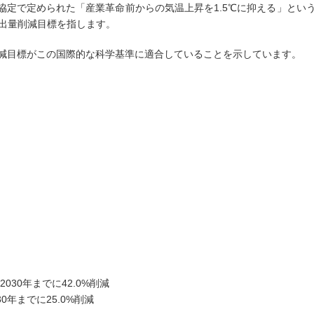
gets）は、パリ協定で定められた「産業革命前からの気温上昇を1.5℃に抑える
排出量削減目標を指します。
減目標がこの国際的な科学基準に適合していることを示しています。
）
2030年までに42.0%削減
30年までに25.0%削減