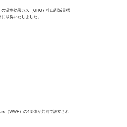
サステナビリティレポートアーカイブ
）の温室効果ガス（GHG）排出削減目標
年2月5日に取得いたしました。
サステナビリティニュース
ニュースリリース
nd for Nature（WWF）の4団体が共同で設立され