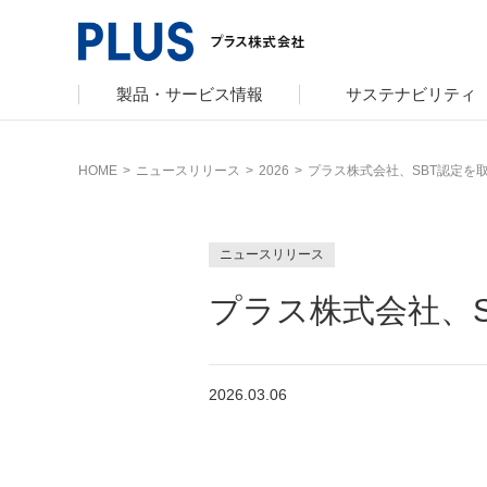
製品・サービス情報
サステナビリティ
HOME
>
ニュースリリース
>
2026
>
プラス株式会社、SBT認定を
サポート
サステナビリティ TOP
企業情報 TOP
カタログ TOP
プラスグループ
会社概要
オフィス家具
グループ構成
サステナビリ
文具・事務用
ニュースリリース
沿革・年代別
トップメッセ
ミーティング
プラス株式会社、S
採用
社会最適のあ
コーポレート
人権の尊重
2026.03.06
主な規程・方
私たちのアクシ