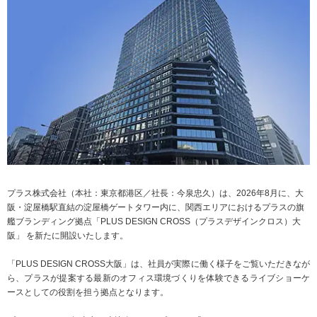
ニュースリリース
ミーティングツール
文具・事務用品
「文具の環境配慮」への挑戦
流通
「新たな働く環境づくり」への挑戦
「地域に根ざした学校づくり」への挑戦
閉じる
閉じる
閉じる
閉じる
これが私の社会最適
マテリアリティ
プラスグループのマテリアリティ
プラス株式会社（本社：東京都港区／社長：今泉忠久）は、2026年8月に、大
働く人に満足を。
阪・淀屋橋駅直結の淀屋橋ゲートタワー内に、関西エリアにおけるプラスの旗
艦ブランディング拠点「PLUS DESIGN CROSS（プラスデザインクロス）大
社会に満足を。
阪」 を新たに開設いたします。
地球環境に満足を。
「PLUS DESIGN CROSS大阪」は、社員が実際に働く様子をご覧いただきなが
強くしなやかな組織を築く。
ら、プラスが提案する最新のオフィス環境づくりを体験できるライブショーケ
ースとしての役割を担う拠点となります。