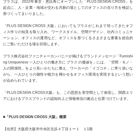
プラスは、2022年東京・恵比寿にオープンした「PLUS DESIGN CROSS」を
サステナビリティ関連データ
起点に、人・企業・地域が交わる共創の場としてのオフィスの在り方を検証し
数字でわかるプラスグループ
形づくってまいりました。
ESGパフォーマンスデータ
「PLUS DESIGN CROSS 大阪」においてもプラスがこれまで培ってきたオフ
ィス作りの知見を取り入れ、ワークスタイル、空間デザイン、社内コミュニケ
第三者保証
ーション、オフィスの運用など、オフィスを形づくるさまざまな要素を総合的
にご覧いただける場を目指します。
社外からの評価
プラス株式会社ファニチャーカンパニーが掲げるブランドメッセージ「Furnishi
GRIスタンダード対照表
ng Uniqueness 一人ひとりの働き方に プラス の価値を」には、「空間・モノ・
人の関係性」をより良いかたちに整え、ワーカーの「イゴコチ」に寄り添いな
編集方針・レポート・ニュース
がら、一人ひとりの個性や能力を輝かせるオフィス環境を実現するという想い
が込められています。
編集方針
「PLUS DESIGN CROSS大阪」も、この思想を実空間として体現し、関西エリ
サステナビリティレポートアーカイブ
アにおけるプラスブランドの認知向上と情報発信の拠点と位置づけています。
サステナビリティニュース
ニュースリリース
■「PLUS DESIGN CROSS 大阪」概要
【住所】大阪府大阪市中央区北浜４丁目１ー１ １1階