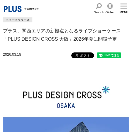
Search
Global
MENU
ニュースリリース
English
製品・サービス情報
プラス、関西エリアの新拠点となるライブショーケース
Chinese
サステナビリティ
「PLUS DESIGN CROSS 大阪」2026年夏に開設予定
企業情報
プラスグループのサステナビリティ
2026.03.18
サステナビリティ方針と体制
会社概要
ショールーム・ショップ
トップメッセージ
PLUSのココロ
カタログ・サポート
社会最適のあゆみ
グループ構成図
カタログ TOP
お問い合わせ
コーポレート・ガバナンス
国内外拠点一覧
オフィス家具サイト
サポートページ
アクセス
人権の尊重
沿革・年代別トピックス
文具・事務用品サイト
サポートページ
主な規程・方針、認証取得状況
電子公告・決算公告
ミーティングツールサイト
サポートページ
採用
オフィス空間・家具
企業TOP
私たちのアクション