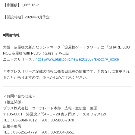
【床面積】1,065.16㎡
【開設時期】2026年8月予定
■関連情報
大阪・淀屋橋の新たなランドマーク「淀屋橋ゲートタワー」に 「SHARE LOU
NGE 淀屋橋 with PLUS（仮称）」を出店
ニュースリリース：
https://www.plus.co.jp/news/202507/sxpcx7v_oxo3/
＊本プレスリリース記載の情報は発表日現在の情報です。予告なしに変更され
ることがありますので、あらかじめご了承ください。
＜お問い合わせ先＞
（報道関係）
プラス株式会社 コーポレート本部 広報・宣伝室 藤原
〒105-0001 港区虎ノ門4－1－28 虎ノ門タワーズオフィス12F
TEL：03-5860-7012 FAX：03-5860-7070
広報事務局
TEL：03-5251-4779 FAX：03-3504-8651