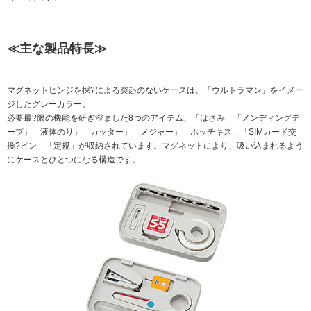
サステナビリティ関連データ
数字でわかるプラスグループ
≪主な製品特長≫
ESGパフォーマンスデータ
第三者保証
マグネットヒンジを採?による突起のないケースは、「ウルトラマン」をイメー
ジしたグレーカラー。
社外からの評価
必要最?限の機能を研ぎ澄ました8つのアイテム、「はさみ」「メンディングテ
GRIスタンダード対照表
ープ」「液体のり」「カッター」「メジャー」「ホッチキス」「SIMカード交
換?ピン」「定規」が収納されています。マグネットにより、吸い込まれるよう
にケースとひとつになる構造です。
編集方針・レポート・ニュース
編集方針
サステナビリティレポートアーカイブ
サステナビリティニュース
ニュースリリース