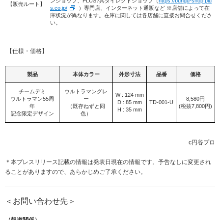
ンショップ、PLUS?具ダイレクトショップ（
https://bungu-shop.plu
【販売ルート】
s.co.jp/
）専門店、インターネット通販など ※店舗によって在
庫状況が異なります。在庫に関しては各店舗に直接お問合せくださ
い。
【仕様・価格】
製品
本体カラー
外形寸法
品番
価格
チームデミ
ウルトラマングレ
W : 124 mm
ウルトラマン55周
ー
8,580円
D : 85 mm
TD-001-U
年
（既存ねずと同
(税抜7,800円)
H : 35 mm
記念限定デザイン
色）
c円谷プロ
＊本プレスリリース記載の情報は発表日現在の情報です。予告なしに変更され
ることがありますので、あらかじめご了承ください。
＜お問い合わせ先＞