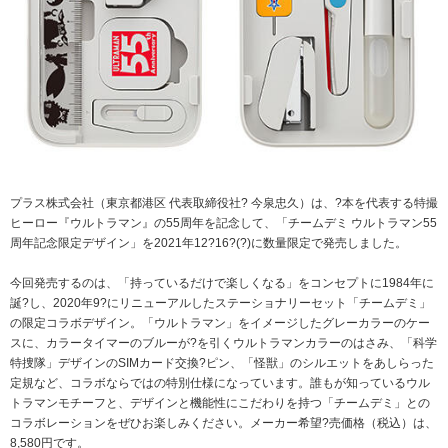
ニュースリリース
ミーティングツール
文具・事務用品
「文具の環境配慮」への挑戦
流通
「新たな働く環境づくり」への挑戦
「地域に根ざした学校づくり」への挑戦
閉じる
閉じる
閉じる
閉じる
これが私の社会最適
プラス株式会社（東京都港区 代表取締役社? 今泉忠久）は、?本を代表する特撮
マテリアリティ
ヒーロー『ウルトラマン』の55周年を記念して、「チームデミ ウルトラマン55
プラスグループのマテリアリティ
周年記念限定デザイン」を2021年12?16?(?)に数量限定で発売しました。
働く人に満足を。
今回発売するのは、「持っているだけで楽しくなる」をコンセプトに1984年に
誕?し、2020年9?にリニューアルしたステーショナリーセット「チームデミ」
社会に満足を。
の限定コラボデザイン。「ウルトラマン」をイメージしたグレーカラーのケー
スに、カラータイマーのブルーが?を引くウルトラマンカラーのはさみ、「科学
地球環境に満足を。
特捜隊」デザインのSIMカード交換?ピン、「怪獣」のシルエットをあしらった
定規など、コラボならではの特別仕様になっています。誰もが知っているウル
強くしなやかな組織を築く。
トラマンモチーフと、デザインと機能性にこだわりを持つ「チームデミ」との
コラボレーションをぜひお楽しみください。メーカー希望?売価格（税込）は、
8,580円です。