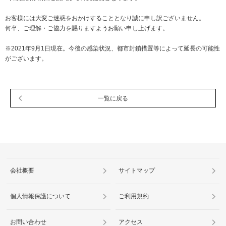
ニュースリリース
ミーティングツール
文具・事務用品
「文具の環境配慮」への挑戦
お客様には大変ご迷惑をおかけすることとなり誠に申し訳ございません。
何卒、ご理解・ご協力を賜りますようお願い申し上げます。
流通
「新たな働く環境づくり」への挑戦
※2021年9月1日現在。今後の感染状況、都市封鎖措置等によって延長の可能性
「地域に根ざした学校づくり」への挑戦
閉じる
閉じる
閉じる
閉じる
がございます。
これが私の社会最適
一覧に戻る
マテリアリティ
プラスグループのマテリアリティ
働く人に満足を。
社会に満足を。
会社概要
サイトマップ
地球環境に満足を。
強くしなやかな組織を築く。
個人情報保護について
ご利用規約
お問い合わせ
アクセス