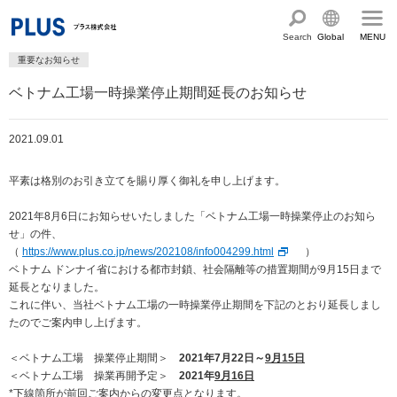
Search
Global
MENU
重要なお知らせ
English
製品・サービス情報
ベトナム工場一時操業停止期間延長のお知らせ
Chinese
サステナビリティ
2021.09.01
企業情報
プラスグループのサステナビリティ
平素は格別のお引き立てを賜り厚く御礼を申し上げます。
サステナビリティ方針と体制
会社概要
ショールーム・ショップ
2021年8月6日にお知らせいたしました「ベトナム工場一時操業停止のお知ら
トップメッセージ
PLUSのココロ
カタログ・サポート
せ」の件、
（
https://www.plus.co.jp/news/202108/info004299.html
）
社会最適のあゆみ
グループ構成図
ベトナム ドンナイ省における都市封鎖、社会隔離等の措置期間が9月15日まで
カタログ TOP
お問い合わせ
コーポレート・ガバナンス
延長となりました。
国内外拠点一覧
オフィス家具サイト
サポートページ
これに伴い、当社ベトナム工場の一時操業停止期間を下記のとおり延長しまし
アクセス
人権の尊重
沿革・年代別トピックス
たのでご案内申し上げます。
文具・事務用品サイト
サポートページ
主な規程・方針、認証取得状況
電子公告・決算公告
＜ベトナム工場 操業停止期間＞
2021年7月22日～
9月15日
ミーティングツールサイト
サポートページ
＜ベトナム工場 操業再開予定＞
2021年
9月16日
採用
オフィス空間・家具
企業TOP
私たちのアクション
*下線箇所が前回ご案内からの変更点となります。