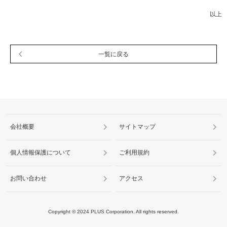
サステナビリティ関連データ
以上
数字でわかるプラスグループ
ESGパフォーマンスデータ
一覧に戻る
第三者保証
社外からの評価
GRIスタンダード対照表
編集方針・レポート・ニュース
会社概要
サイトマップ
編集方針
個人情報保護について
ご利用規約
サステナビリティレポートアーカイブ
サステナビリティニュース
お問い合わせ
アクセス
ニュースリリース
Copyright ©
2024
PLUS Corporation. All rights reserved.