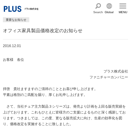
Search
Global
MENU
重要なお知らせ
English
製品・サービス情報
オフィス家具製品価格改定のお知らせ
Chinese
サステナビリティ
2016.12.01
企業情報
プラスグループのサステナビリティ
お客様 各位
サステナビリティ方針と体制
会社概要
ショールーム・ショップ
プラス株式会社
トップメッセージ
PLUSのココロ
カタログ・サポート
ファニチャーカンパニー
社会最適のあゆみ
グループ構成図
拝啓 貴社ますますのご清祥のこととお喜び申し上げます。
カタログ TOP
お問い合わせ
コーポレート・ガバナンス
平素は格別のご高配を賜り、厚くお礼申し上げます。
国内外拠点一覧
オフィス家具サイト
サポートページ
アクセス
人権の尊重
沿革・年代別トピックス
さて、当社チェア主力製品３シリーズは、発売より計画を上回る販売実績を
文具・事務用品サイト
サポートページ
上げております。これもひとえに皆様方のご支援によるものと深く感謝してお
主な規程・方針、認証取得状況
電子公告・決算公告
ります。つきましては、この度、更なる販売拡大に向け、生産の効率化を図
ミーティングツールサイト
サポートページ
り、価格改定を実施することに致しました。
採用
オフィス空間・家具
企業TOP
私たちのアクション