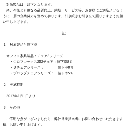
対象製品は、以下となります。
ニュースリリース
ミーティングツール
文具・事務用品
「文具の環境配慮」への挑戦
尚、今後とも更なる品質向上、納期、サービス等、お客様にご満足頂けるよ
うに一層の企業努力を進めて参ります。引き続きお引き立て賜りますようお願
流通
「新たな働く環境づくり」への挑戦
い申し上げます。
「地域に根ざした学校づくり」への挑戦
閉じる
閉じる
閉じる
閉じる
記
これが私の社会最適
１．対象製品と値下率
オフィス家具製品：チェア3シリーズ
マテリアリティ
・ジロフレックス353チェア：値下率8％
・Ｕチェアシリーズ： 値下率8％
プラスグループのマテリアリティ
・プロップチェアシリーズ： 値下率5％
働く人に満足を。
２．実施時期
社会に満足を。
2017年1月1日より
地球環境に満足を。
３．その他
強くしなやかな組織を築く。
ご不明な点がございましたら、弊社営業担当者にお問い合わせいただきます
様、お願い申し上げます。