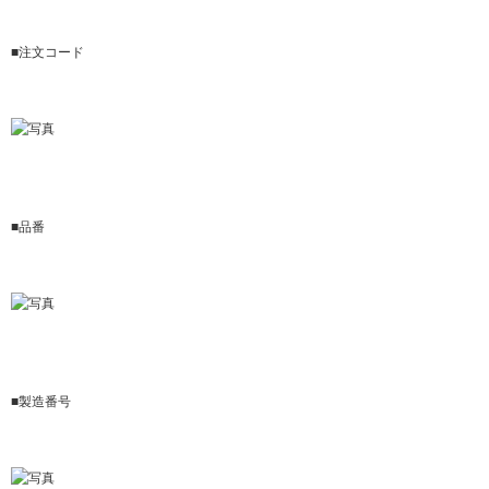
サステナビリティ関連データ
数字でわかるプラスグループ
■注文コード
ESGパフォーマンスデータ
第三者保証
社外からの評価
GRIスタンダード対照表
■品番
編集方針・レポート・ニュース
編集方針
サステナビリティレポートアーカイブ
サステナビリティニュース
■製造番号
ニュースリリース