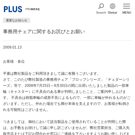
Search
Global
MENU
重要なお知らせ
English
製品・サービス情報
事務用チェアに関するお詫びとお願い
Chinese
サステナビリティ
2009.01.13
企業情報
プラスグループのサステナビリティ
お客様 各位
サステナビリティ方針と体制
会社概要
ショールーム・ショップ
平素は弊社製品をご利用頂きまして誠に有難うございます。
トップメッセージ
PLUSのココロ
カタログ・サポート
さて、このたび弊社製造の事務用チェア「プロップシリーズ」「チェダーシリ
ーズ」等で、2008年7月25日～9月30日の間に出荷いたしました製品の一部車
社会最適のあゆみ
グループ構成図
輪（キャスター）に不具合のある事が判明しましたこと、ご案内申し上げま
カタログ TOP
お問い合わせ
コーポレート・ガバナンス
す。 不具合は樹脂車輪の成形不良によるもので、一部に車輪が外れるものがご
国内外拠点一覧
オフィス家具サイト
サポートページ
ざいます。ただし、外れた場合でも脚が本体を支えますので、お客様が転倒さ
アクセス
人権の尊重
沿革・年代別トピックス
れる可能性はございません。
文具・事務用品サイト
サポートページ
主な規程・方針、認証取得状況
電子公告・決算公告
つきましては、御社において該当製品をご使用されていることが判明した際
ミーティングツールサイト
サポートページ
は、お手数をお掛けして誠に申し訳ございませんが、弊社営業担当、ご購入先
採用
オフィス空間・家具
企業TOP
私たちのアクション
販売店または下記お問合わせ窓口にご連絡を下さいますようお願い申し上げま