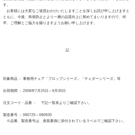
す。
ニュースリリース
ミーティングツール
文具・事務用品
「文具の環境配慮」への挑戦
お客様には大変なご迷惑おかけいたしますことを深くお詫び申し上げますと
ともに、今後、再発防止とより一層の品質向上に努めてまいりますので、何
流通
「新たな働く環境づくり」への挑戦
卒、ご理解とご協力を賜りますようお願い申し上げます。
「地域に根ざした学校づくり」への挑戦
閉じる
閉じる
閉じる
閉じる
これが私の社会最適
記
マテリアリティ
プラスグループのマテリアリティ
対象商品 ： 事務用チェア「プロップシリーズ」「チェダーシリーズ」等
働く人に満足を。
出荷期間 ： 2008年7月25日～9月30日
社会に満足を。
注文コード・品番 ： 下記一覧表よりご確認下さい。
地球環境に満足を。
製造番号 ： 080725～080930
強くしなやかな組織を築く。
※品番、製造番号は、座面裏側に添付されているラベルでご確認下さい。