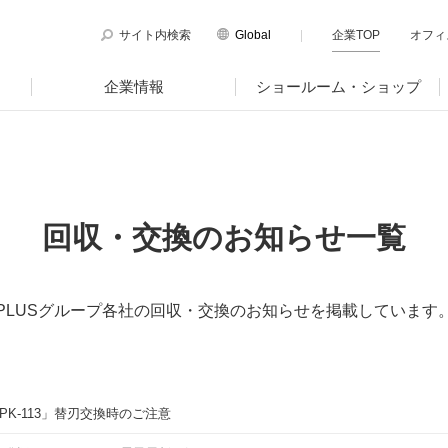
サイト内検索
Global
企業TOP
オフィ
English
企業情報
ショールーム・ショップ
Chinese
のサステナビリティ
マテリアリティ
PLUSのココロ
サイト
サポートページ
図
国内外拠点一覧
ティ方針と体制
プラスグループのマテリアリティ
回収・交換のお知らせ一覧
品サイト
サポートページ
トピックス
電子公告・決算公告
ージ
働く人に満足を。
ツールサイト
サポートページ
ニュースリリース
ゆみ
社会に満足を。
PLUSグループ各社の回収・交換のお知らせを掲載しています
・ガバナンス
地球環境に満足を。
強くしなやかな組織を築く。
針、認証取得状況
K-113」替刃交換時のご注意
ョン