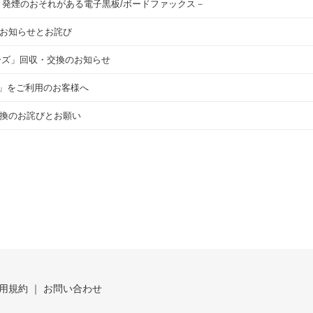
－発煙のおそれがある電子黒板/ボードファックス－
配慮」への挑戦
お知らせとお詫び
環境づくり」への挑戦
リーズ」回収・交換のお知らせ
した学校づくり」への挑戦
0E」をご利用のお客様へ
会最適
換のお詫びとお願い
用規約
お問い合わせ