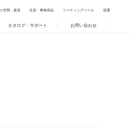
ス空間・家具
文具・事務用品
ミーティングツール
流通
カタログ・サポート
お問い合わせ
閉じる
閉じる
閉じる
サステナビリティ関連データ
数字でわかるプラスグループ
ESGパフォーマンスデータ
第三者保証
。
社外からの評価
GRIスタンダード対照表
編集方針・レポート・ニュース
編集方針