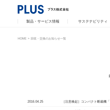
製品・サービス情報
サステナビリティ
HOME
>
回収・交換のお知らせ一覧
サポート
サステナビリティ TOP
企業情報 TOP
カタログ TOP
プラスグループ
会社概要
オフィス家具
グループ構成
サステナビリ
文具・事務用
沿革・年代別
トップメッセ
ミーティング
採用
社会最適のあ
コーポレート
人権の尊重
主な規程・方
2016.04.25
［注意喚起］コンパクト断裁機「P
私たちのアクシ