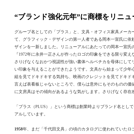
“ブランド強化元年”に商標をリニュ
グループ名としての「プラス」と、文具・オフィス家具メーカ
て、グラフィック・デザインの第一人者である岡本一宣氏に依
ザインを一新しました。リニューアルにあたっての岡本一宣氏
『1972年に永井一正さんが作ったロゴの印象をできる限り変え
さりげなくなおかつ視認性が強い書体ヘルベチカを母体にして
い印象を与えることができたようです。文具から始まって少年
組を見てドキドキする気持ち、映画のクレジットを見てドキド
言えば表看板じゃないところで、僕らは意外にもそのものの価
に文房具はその傾向があるような気がします。さりげなく存在感
「プラス（PLUS）」という商標は創業時よりブランド名とし
アルしています。
1958
年、まだ「千代田文具」の頃のカタログに使われていたロ