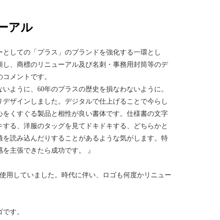
ーアル
ーとしての「プラス」のブランドを強化する一環とし
頼し、商標のリニューアル及び名刺・事務用封筒等のデ
のコメントです。
ないように、60年のプラスの歴史を損なわないように。
リデザインしました。デジタルで仕上げることで今らし
心をくすぐる製品と相性が良い書体です。仕様書の文字
キする、洋服のタッグを見てドキドキする、どちらかと
値を読み込んだりすることがあるような気がします。特
を主張できたら成功です。 』
て使用していました。時代に伴い、ロゴも何度かリニュー
ゴです。